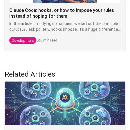
Claude Code: hooks, or how to impose your rules
instead of hoping for them
In the article on tidying up nappies, we set out the principle:
ask politely, hooks impose. It's a huge difference.
CLAUDE.md
You can write write "never touch the product" in bold, in
Development
6 min read
capitals, with three exclamation exclamation marks in your
- it's still a suggestion that a model interprets. A
CLAUDE.md
hook, on the other hand, is deterministic shell code that is
executed
outside
Claude's head of Claude's head: it doesn't
negotiate, it doesn't hallucinate, and it doesn't cost
anything in context. It's the only layer that transforms an
Related Articles
into a guarantee.