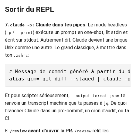
Sortir du REPL
7.
: Claude dans tes pipes.
Le mode headless
claude -p
(
/
) exécute un prompt en one-shot, lit stdin et
-p
--print
écrit sur stdout. Autrement dit, Claude devient une brique
Unix comme une autre. Le grand classique, à mettre dans
ton
:
.zshrc
# Message de commit généré à partir du dif
Et pour scripter sérieusement,
te
--output-format json
renvoie un transcript machine que tu passes à
. De quoi
jq
brancher Claude dans un pre-commit, un cron d'audit, ou ta
CI.
8.
avant d'ouvrir la PR.
relit les
/review
/review