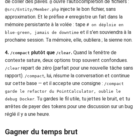
de coller des pavés.
ouvre l'autocomplétion de fichiers :
@
injecte le bon fichier, sans
@src/Entity/Member.php
approximation. Et le préfixe
enregistre un fait dans la
#
mémoire persistante à la volée : tape
# on déploie en
et il s'en souviendra à la
blue-green, jamais de downtime
prochaine session. Ta mémoire, elle, oubliera ; la sienne non.
4.
plutôt que
.
Quand la fenêtre de
/compact
/clear
contexte sature, deux options trop souvent confondues.
repart de zéro (parfait pour une nouvelle tâche sans
/clear
rapport).
, lui,
résume
la conversation et continue
/compact
sur cette base — et il accepte une consigne :
/compact
garde le refactor du PointCalculator, oublie le
. Tu gardes le fil utile, tu jettes le bruit, et tu
debug Docker
arrêtes de payer des tokens pour une discussion sur un bug
réglé il y a une heure.
Gagner du temps brut