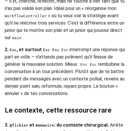
— il lit, cherche, réfléchit, mais ne touche à
rien
tant que tu
n'as pas validé son plan. Idéal pour un « réorganise mon
» où tu veux voir la stratégie avant
WorkflowController
qu'il ne réécrive trois services. C'est la différence entre un
junior qui te montre son plan et un junior qui pousse direct
sur
.
main
2.
, et surtout
.
interrompt une réponse qui
Esc
Esc Esc
Esc
part en vrille — n'attends pas poliment qu'il finisse de
générer la mauvaise solution. Mieux :
rembobine la
Esc Esc
conversation à un tour précédent. Plutôt que de te battre
pendant dix messages avec un contexte pollué, reviens au
dernier point sain, reformule, repars propre. Le bouton «
annuler » de tes conversations.
Le contexte, cette ressource rare
3.
et
: du contexte chirurgical.
Arrête
@fichier
#mémoire