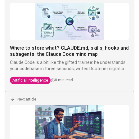
Where to store what? CLAUDE.md, skills, hooks and
subagents: the Claude Code mind map
Claude Code is a bit like the gifted trainee: he understands
your codebase in three seconds, writes Doctrine migrations
while you're drinking your coffee, but you have to tell him
Artificial Intelligence
8 min read
ten times that here we write
and not
. The
TEXT
VARCHAR
solution is not to shout louder in the prompt - it's to put
each instruction in the right place.
Next article