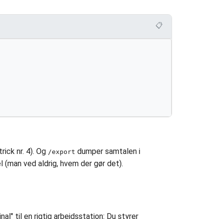
📋
rick nr. 4). Og
dumper samtalen i
/export
l (man ved aldrig, hvem der gør det).
l" til en rigtig arbejdsstation: Du styrer