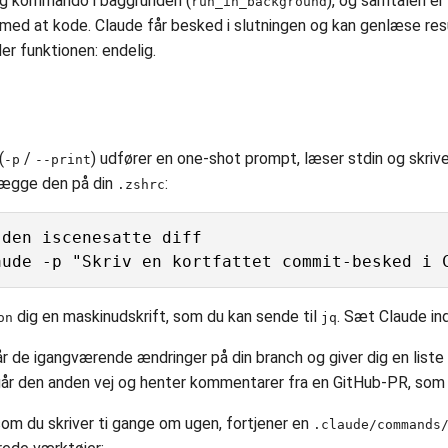
ng kommando i baggrunden (
), og samtalen er
run_in_background
med at kode. Claude får besked i slutningen og kan genlæse res
er funktionen: endelig.
(
/
) udfører en one-shot prompt, læser stdin og skrive
-p
--print
 lægge den på din
:
.zshrc
den iscenesatte diff

dig en maskinudskrift, som du kan sende til
. Sæt Claude ind
on
jq
de igangværende ændringer på din branch og giver dig en liste m
år den anden vej og henter kommentarer fra en GitHub-PR, som C
om du skriver ti gange om ugen, fortjener en
.claude/commands