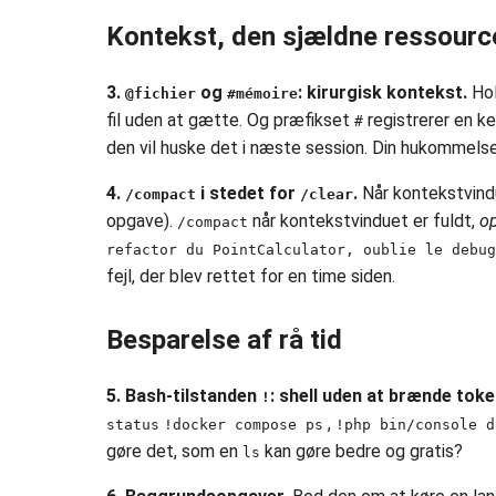
Kontekst, den sjældne ressourc
3.
og
: kirurgisk kontekst.
Hol
@fichier
#mémoire
fil uden at gætte. Og præfikset
registrerer en k
#
den vil huske det i næste session. Din hukommelse
4.
i stedet for
.
Når kontekstvindu
/compact
/clear
opgave).
når kontekstvinduet er fuldt,
o
/compact
refactor du PointCalculator, oublie le debug
fejl, der blev rettet for en time siden.
Besparelse af rå tid
5. Bash-tilstanden
: shell uden at brænde toke
!
,
status
!docker compose ps
!php bin/console d
gøre det, som en
kan gøre bedre og gratis?
ls