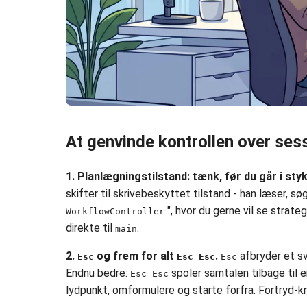
At genvinde kontrollen over ses
1. Planlægningstilstand: tænk, før du går i styk
skifter til skrivebeskyttet tilstand - han læser, s
", hvor du gerne vil se strateg
WorkflowController
direkte til
.
main
2.
og frem for alt
.
afbryder et sv
Esc
Esc Esc
Esc
Endnu bedre:
spoler samtalen tilbage til e
Esc Esc
lydpunkt, omformulere og starte forfra. Fortryd-kn