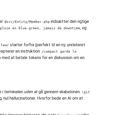
er:
indsætter den rigtige
@src/Entity/Member.php
, og
ploie en blue-green, jamais de downtime
starter forfra (perfekt til en ny, urelateret
clear
epterer en instruktion:
/compact garde le
op med at betale tokens for en diskussion om en
e i terminalen
uden at
gå gennem skabelonen.
!git
g, nul hallucinationer. Hvorfor bede en AI om at