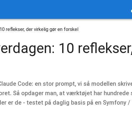
0 reflekser, der virkelig gør en forskel
rdagen: 10 reflekser, 
aude Code: en stor prompt, vi så modellen skriv
sporet. Så opdager man, at værktøjet har hundred
 Her er de - testet på daglig basis på en Symfony