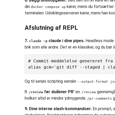
6. Baggrundsopgaver.
Bed den om at køre en la
din
kører, mens du fortsætter 
docker compose up
terminalen. Udviklingsserveren kører, mens han kod
Afslutning af REPL
7.
claude i dine pipes.
Headless mode 
claude -p
brik som alle andre. Det er en klassiker, og du bør
# Commit-meddelelse genereret fra 
Og til seriøs scripting sender
--output-format js
8.
før du
åbner PR'
en.
gennemgår 
/review
/review
hvilket altid er mindre ydmygende.
g
/pr-comments
9. Dine interne slash-kommandoer.
En prompt, s