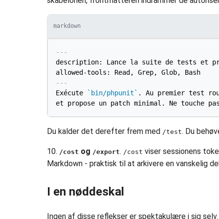
skabelonen, frontmatteren indrammer de autorise
markdown
---
description: Lance la suite de tests et pr
allowed-tools: Read, Grep, Glob, Bash
---
Exécute 
`bin/phpunit`
. Au premier test rou
Du kalder det derefter frem med
. Du behøve
/test
10.
og
.
viser sessionens tokenf
/cost
/export
/cost
Markdown - praktisk til at arkivere en vanskelig de
I en nøddeskal
Ingen af disse reflekser er spektakulære i sig selv