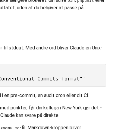
 ikke længere blokeret: din suite
eller
bin/phpunit
ultatet, uden at du behøver at passe på
r til stdout. Med andre ord bliver Claude en Unix-
 i en pre-commit, en audit cron eller dit CI.
ed punkter, før din kollega i New York gør det -
laude kan svare på direkte.
-fil. Markdown-kroppen bliver
/<nom>.md