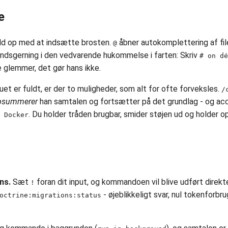
e
d op med at indsætte brosten.
åbner autokomplettering af fil
@
endsgerning i den vedvarende hukommelse i farten: Skriv
# on dé
 glemmer, det gør hans ikke.
et er fuldt, er der to muligheder, som alt for ofte forveksles.
/
psummerer
han samtalen og fortsætter på det grundlag - og acc
. Du holder tråden brugbar, smider støjen ud og holder 
 Docker
ns.
Sæt
foran dit input, og kommandoen vil blive udført direkt
!
- øjeblikkeligt svar, nul tokenforbru
octrine:migrations:status