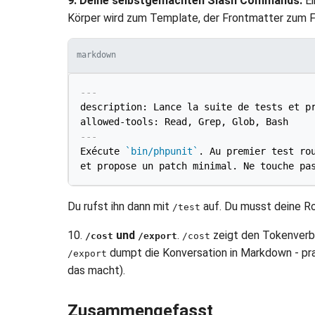
9. Deine selbstgemachten Slash Commands.
Ei
Körper wird zum Template, der Frontmatter zum Fr
markdown
---
description: Lance la suite de tests et pr
allowed-tools: Read, Grep, Glob, Bash
---
Exécute 
`bin/phpunit`
. Au premier test rou
Du rufst ihn dann mit
auf. Du musst deine Ro
/test
10.
und
.
zeigt den Tokenverbr
/cost
/export
/cost
dumpt die Konversation in Markdown - prakt
/export
das macht).
Zusammengefasst