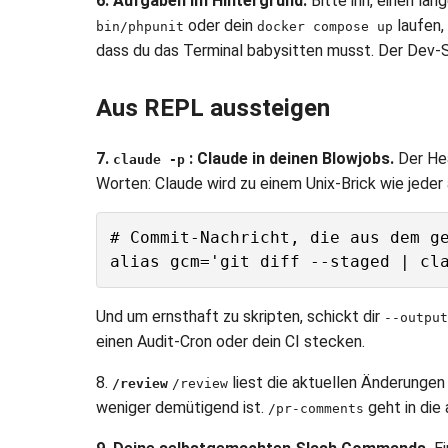
6. Aufgaben im Hintergrund.
Bitte ihn, einen lan
oder dein
laufen,
bin/phpunit
docker compose up
dass du das Terminal babysitten musst. Der Dev-Ser
Aus REPL aussteigen
7.
: Claude in deinen Blowjobs.
Der He
claude -p
Worten: Claude wird zu einem Unix-Brick wie jeder 
# Commit-Nachricht, die aus dem ge
Und um ernsthaft zu skripten, schickt dir
--output
einen Audit-Cron oder dein CI stecken.
8.
liest die aktuellen Änderungen
/review
/review
weniger demütigend ist.
geht in die
/pr-comments