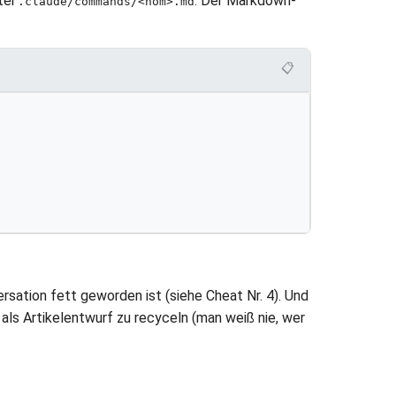
tei
. Der Markdown-
.claude/commands/<nom>.md
📋
rsation fett geworden ist (siehe Cheat Nr. 4). Und
 als Artikelentwurf zu recyceln (man weiß nie, wer