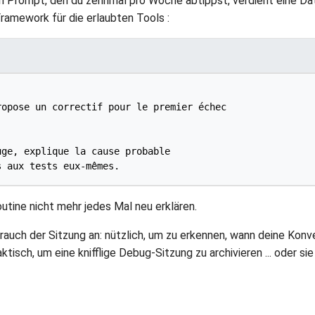
n Prompt, den du zehnmal pro Woche abtippst, verdient eine Da
amework für die erlaubten Tools :
opose un correctif pour le premier échec

ge, explique la cause probable

utine nicht mehr jedes Mal neu erklären.
auch der Sitzung an: nützlich, um zu erkennen, wann deine Konve
isch, um eine knifflige Debug-Sitzung zu archivieren ... oder sie