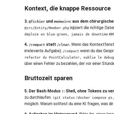
Kontext, die knappe Ressource
3.
und
: aus dem chirurgische
@fichier
#mémoire
injiziert die richtige Da
@src/Entity/Member.php
ein
déploie en blue-green, jamais de downtime
4.
statt
.
Wenn das Kontextfenster
/compact
/clear
irrelevante Aufgabe).
wenn du das Gesp
/compact
refactor du PointCalculator, oublie le debug
über einen Fehler zu bezahlen, der vor einer Stun
Bruttozeit sparen
5. Der Bash-Modus
: Shell, ohne Tokens zu ve
!
zu durchlaufen.
!git status
!docker compose ps
möglich. Warum solltest du eine KI fragen, was dir