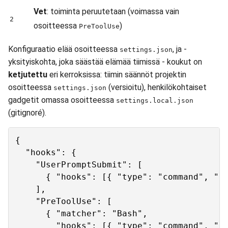
Vet
: toiminta peruutetaan (voimassa vain
2
osoitteessa
)
PreToolUse
Konfiguraatio elää osoitteessa
, ja -
settings.json
yksityiskohta, joka säästää elämää tiimissä - koukut on
ketjutettu
eri kerroksissa: tiimin säännöt projektin
osoitteessa
(versioitu), henkilökohtaiset
settings.json
gadgetit omassa osoitteessa
settings.local.json
(gitignoré).
{

  "hooks": {

    "UserPromptSubmit": [

      { "hooks": [{ "type": "command", "co
    ],

    "PreToolUse": [

      { "matcher": "Bash",

        "hooks": [{ "type": "command", "co