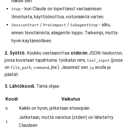
näkee sen.
- kun Claude on lopettanut vastaamisen.
Stop
Ilmoitusta, käyttöönottoa, voitonääntä varten.
/
/
- alku,
SessionStart
PreCompact
SubagentStop
ennen tiivistämistä, aliagentin loppu. Tarkempi, mutta
hyvin käytännöllinen.
2. Syöttö.
Koukku vastaanottaa
stdin:iin
JSON-tiedoston,
jossa kuvataan tapahtuma: työkalun nimi,
(jossa
tool_input
on
,
, jne.). Jäsennät sen
avulla ja
file_path
command
jq
päätät.
3. Lähtökoodi.
Tämä ohjaa :
Koodi
Vaikutus
Kaikki on hyvin, jatketaan eteenpäin
0
Jatketaan, mutta varoitus (stderr) on lähetetty
1
Claudeen