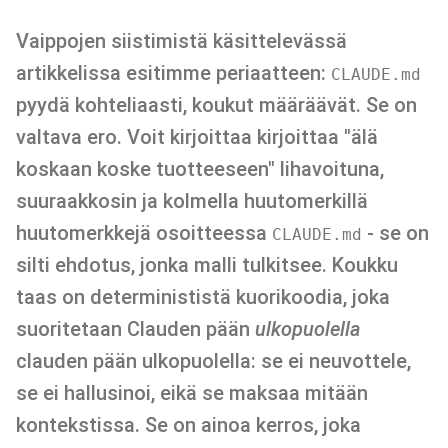
Vaippojen siistimistä käsittelevässä
artikkelissa esitimme periaatteen:
CLAUDE.md
pyydä kohteliaasti, koukut määräävät. Se on
valtava ero. Voit kirjoittaa kirjoittaa "älä
koskaan koske tuotteeseen" lihavoituna,
suuraakkosin ja kolmella huutomerkillä
huutomerkkejä osoitteessa
- se on
CLAUDE.md
silti ehdotus, jonka malli tulkitsee. Koukku
taas on determinististä kuorikoodia, joka
suoritetaan Clauden pään
ulkopuolella
clauden pään ulkopuolella: se ei neuvottele,
se ei hallusinoi, eikä se maksaa mitään
kontekstissa. Se on ainoa kerros, joka