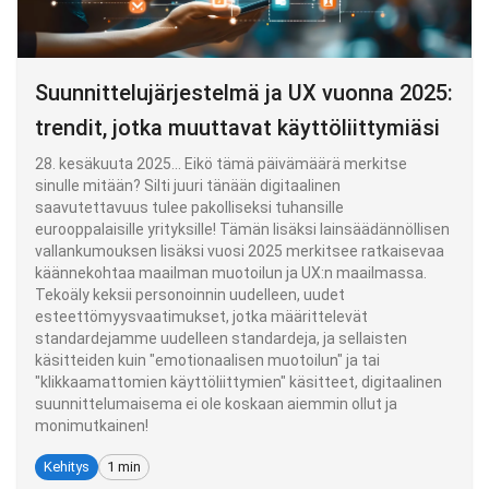
Suunnittelujärjestelmä ja UX vuonna 2025:
trendit, jotka muuttavat käyttöliittymiäsi
28. kesäkuuta 2025... Eikö tämä päivämäärä merkitse
sinulle mitään? Silti juuri tänään digitaalinen
saavutettavuus tulee pakolliseksi tuhansille
eurooppalaisille yrityksille! Tämän lisäksi lainsäädännöllisen
vallankumouksen lisäksi vuosi 2025 merkitsee ratkaisevaa
käännekohtaa maailman muotoilun ja UX:n maailmassa.
Tekoäly keksii personoinnin uudelleen, uudet
esteettömyysvaatimukset, jotka määrittelevät
standardejamme uudelleen standardeja, ja sellaisten
käsitteiden kuin "emotionaalisen muotoilun" ja tai
"klikkaamattomien käyttöliittymien" käsitteet, digitaalinen
suunnittelumaisema ei ole koskaan aiemmin ollut ja
monimutkainen!
Kehitys
1 min