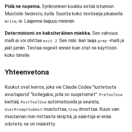
Pidä ne nopeina.
Synkroninen koukku estää istunnon.
Muotoile tiedosto, kyllä. Suorita koko testisarja jokaisella
, ei. Laajenna laajuus minimiin.
Write
Determinismi on kaksiteräinen miekka.
Sen vahvuus:
malli ei voi ohittaa
. Sen riski: liian laaja
-malli
ja
exit 2
grep
jäät jumiin. Testaa regexit ennen kuin otat ne käyttöön
koko tiimille.
Yhteenvetona
Koukut ovat kerros, joka vie Claude Codea "luotetusta
avustajasta" "kollegaksi, jolla on suojatoimet".
PreToolUse
kieltää,
automatisoida ja seurata,
PostToolUse
muistuttaa,
ilmoittaa. Kuusi vain
UserPromptSubmit
Stop
muutaman rivin mittaista skriptiä, ja sääntöjä ei enää
odoteta: ne on määrätty.