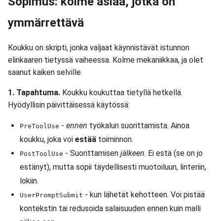
Sopimus: kolme asiaa, jotka on
ymmärrettävä
Koukku on skripti, jonka valjaat käynnistävät istunnon
elinkaaren tietyssä vaiheessa. Kolme mekaniikkaa, ja olet
saanut kaiken selville.
1. Tapahtuma.
Koukku koukuttaa tietyllä hetkellä.
Hyödyllisin päivittäisessä käytössä:
-
ennen
työkalun suorittamista. Ainoa
PreToolUse
koukku, joka voi
estää
toiminnon.
- Suorittamisen
jälkeen
. Ei estä (se on jo
PostToolUse
estänyt), mutta sopii täydellisesti muotoiluun, linteriin,
lokiin.
- kun lähetät kehotteen. Voi pistää
UserPromptSubmit
kontekstin tai redusoida salaisuuden ennen kuin malli