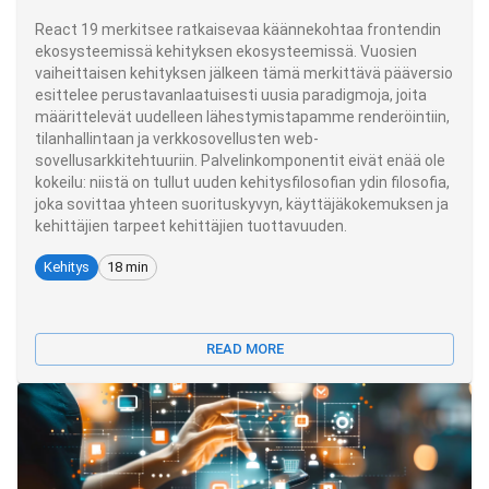
React 19 merkitsee ratkaisevaa käännekohtaa frontendin
ekosysteemissä kehityksen ekosysteemissä. Vuosien
vaiheittaisen kehityksen jälkeen tämä merkittävä pääversio
esittelee perustavanlaatuisesti uusia paradigmoja, joita
määrittelevät uudelleen lähestymistapamme renderöintiin,
tilanhallintaan ja verkkosovellusten web-
sovellusarkkitehtuuriin. Palvelinkomponentit eivät enää ole
kokeilu: niistä on tullut uuden kehitysfilosofian ydin filosofia,
joka sovittaa yhteen suorituskyvyn, käyttäjäkokemuksen ja
kehittäjien tarpeet kehittäjien tuottavuuden.
Kehitys
18 min
READ MORE