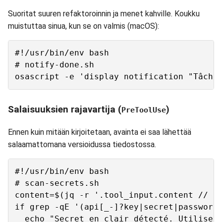
Suoritat suuren refaktoroinnin ja menet kahville. Koukku
muistuttaa sinua, kun se on valmis (macOS):
#!/usr/bin/env bash

# notify-done.sh

Salaisuuksien rajavartija (
)
PreToolUse
Ennen kuin mitään kirjoitetaan, avainta ei saa lähettää
salaamattomana versioidussa tiedostossa.
#!/usr/bin/env bash

# scan-secrets.sh

content=$(jq -r '.tool_input.content // .t
if grep -qE '(api[_-]?key|secret|password)
  echo "Secret en clair détecté. Utilise u