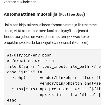
väärään tukikohtaan.
Automaattinen muotoilija (
)
PostToolUse
Jokaisen kirjoituksen jälkeen formatoimme ja linttaamme -
ilman, että sinun tarvitsee koskaan kysyä. Laajennat
tiedostoa, johon se vaikuttaa (muuten
koko
phpstan
projektin joka kerta kun kirjoitat, saa sinut itkemään).
#!/usr/bin/env bash

# format-on-write.sh

file=$(jq -r '.tool_input.file_path // emp
case "$file" in

  *.php)      vendor/bin/php-cs-fixer fix 
              vendor/bin/phpstan analyse "
  *.tsx|*.ts) npx prettier --write "$file"
              npx eslint --fix "$file" || 
esac
