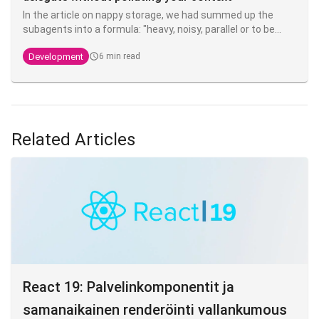
In the article on nappy storage, we had summed up the
subagents into a formula: "heavy, noisy, parallel or to be
isolated → subagent". Now it's time to make good on that
Development
6 min read
promise. Because this is probably the most misunderstood
layer of Claude Code: most most devs launch one like they
would launch a thread, without grasping that the real is not
parallelization - it's
context isolation
.
Related Articles
React 19: Palvelinkomponentit ja
samanaikainen renderöinti vallankumous