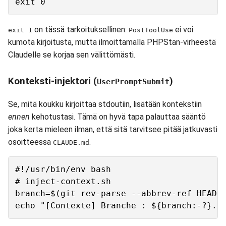
on tässä tarkoituksellinen:
ei voi
exit 1
PostToolUse
kumota kirjoitusta, mutta ilmoittamalla PHPStan-virheestä
Claudelle se korjaa sen välittömästi.
Konteksti-injektori (
)
UserPromptSubmit
Se, mitä koukku kirjoittaa stdoutiin, lisätään kontekstiin
ennen
kehotustasi. Tämä on hyvä tapa palauttaa sääntö
joka kerta mieleen ilman, että sitä tarvitsee pitää jatkuvasti
osoitteessa
.
CLAUDE.md
#!/usr/bin/env bash

# inject-context.sh

branch=$(git rev-parse --abbrev-ref HEAD 2