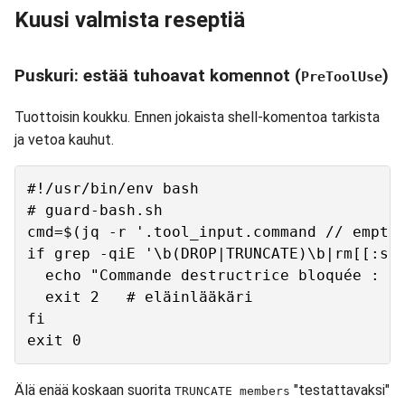
Kuusi valmista reseptiä
Puskuri: estää tuhoavat komennot (
)
PreToolUse
Tuottoisin koukku. Ennen jokaista shell-komentoa tarkista
ja vetoa kauhut.
#!/usr/bin/env bash

# guard-bash.sh

cmd=$(jq -r '.tool_input.command // empty'
if grep -qiE '\b(DROP|TRUNCATE)\b|rm[[:spa
  echo "Commande destructrice bloquée : $c
  exit 2   # eläinlääkäri

fi

Älä enää koskaan suorita
"testattavaksi"
TRUNCATE members