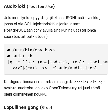
Audit-loki (
)
PostToolUse
Jokainen työkalupyyntö jäljitetään JSONL:ssä - vankka,
jossa ei ole SQL-injektioriskiä ja jonka lataat
PostgreSQL:ään
avulla aina kun haluat (tai jonka
COPY
suoratoistat putkistoosi).
#!/usr/bin/env bash

# audit.sh

jq -c '{at: (now|todate), tool: .tool_name
Konfiguraatiossa ei ole mitään maagista
-
enableAuditLog
avainta: auditointi on joko OpenTelemetry tai juuri tämä
pieni kolmirivinen koukku.
Lopullinen gong (
)
Stop