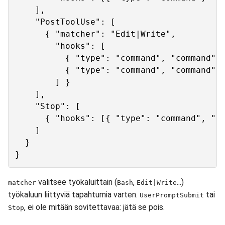
    ],

    "PostToolUse": [

      { "matcher": "Edit|Write",

        "hooks": [

          { "type": "command", "command": 
          { "type": "command", "command": 
        ] }

    ],

    "Stop": [

      { "hooks": [{ "type": "command", "co
    ]

  }

valitsee työkaluittain (
,
...)
matcher
Bash
Edit|Write
työkaluun liittyviä tapahtumia varten.
tai
UserPromptSubmit
, ei ole mitään sovitettavaa: jätä se pois.
Stop