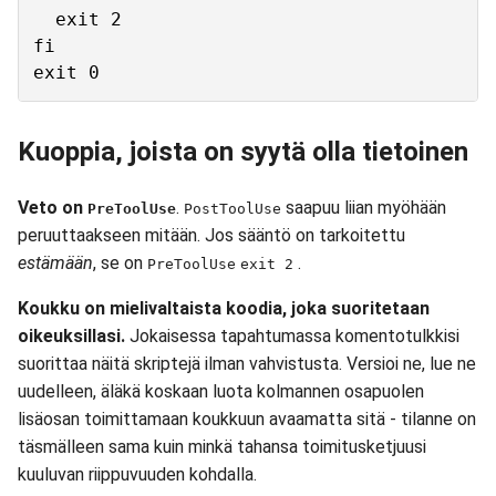
  exit 2

fi

Kuoppia, joista on syytä olla tietoinen
Veto on
.
saapuu liian myöhään
PreToolUse
PostToolUse
peruuttaakseen mitään. Jos sääntö on tarkoitettu
estämään
, se on
.
PreToolUse
exit 2
Koukku on mielivaltaista koodia, joka suoritetaan
oikeuksillasi.
Jokaisessa tapahtumassa komentotulkkisi
suorittaa näitä skriptejä ilman vahvistusta. Versioi ne, lue ne
uudelleen, äläkä koskaan luota kolmannen osapuolen
lisäosan toimittamaan koukkuun avaamatta sitä - tilanne on
täsmälleen sama kuin minkä tahansa toimitusketjuusi
kuuluvan riippuvuuden kohdalla.