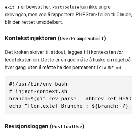
er bevisst her:
kan ikke angre
exit 1
PostToolUse
skrivingen, men ved å rapportere PHPStan-feilen til Claude,
blir den rettet umiddelbart.
Kontekstinjektoren (
)
UserPromptSubmit
Det kroken skriver til stdout, legges til i konteksten
før
ledeteksten din. Dette er en god måte å huske en regel på
hver gang, uten å måtte ha den permanent i
.
CLAUDE.md
#!/usr/bin/env bash

# inject-context.sh

branch=$(git rev-parse --abbrev-ref HEAD 2
Revisjonsloggen (
)
PostToolUse