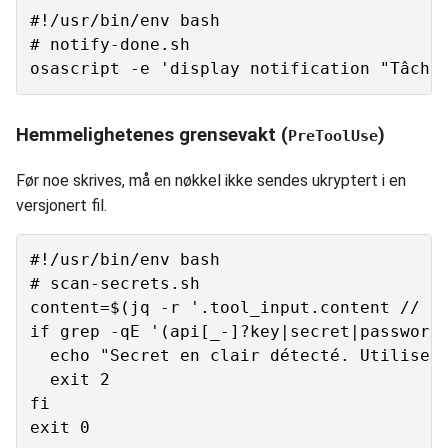
#!/usr/bin/env bash

# notify-done.sh

Hemmelighetenes grensevakt (
)
PreToolUse
Før noe skrives, må en nøkkel ikke sendes ukryptert i en
versjonert fil.
#!/usr/bin/env bash

# scan-secrets.sh

content=$(jq -r '.tool_input.content // .t
if grep -qE '(api[_-]?key|secret|password)
  echo "Secret en clair détecté. Utilise u
  exit 2

fi
