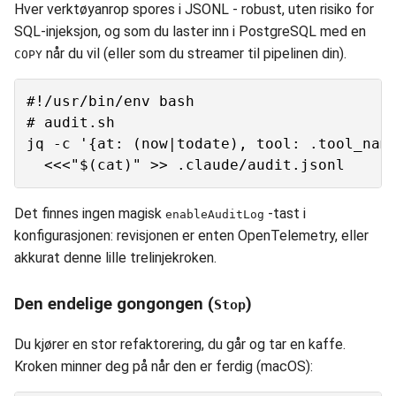
Hver verktøyanrop spores i JSONL - robust, uten risiko for
SQL-injeksjon, og som du laster inn i PostgreSQL med en
når du vil (eller som du streamer til pipelinen din).
COPY
#!/usr/bin/env bash

# audit.sh

jq -c '{at: (now|todate), tool: .tool_name
Det finnes ingen magisk
-tast i
enableAuditLog
konfigurasjonen: revisjonen er enten OpenTelemetry, eller
akkurat denne lille trelinjekroken.
Den endelige gongongen (
)
Stop
Du kjører en stor refaktorering, du går og tar en kaffe.
Kroken minner deg på når den er ferdig (macOS):