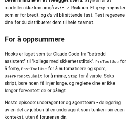
Determinisme er et tveegget sverd.
Styrken er at
modellen ikke kan omgå
. Risikoen: Et
-mønster
exit 2
grep
som er for bredt, og
du
vil bli sittende fast. Test regexene
dine før du distribuerer dem til hele teamet.
For å oppsummere
Hooks er laget som tar Claude Code fra "betrodd
assistent" til "kollega med sikkerhetstiltak".
for
PreToolUse
å forby,
for å automatisere og spore,
PostToolUse
for å minne,
for å varsle. Seks
UserPromptSubmit
Stop
skript, bare noen få linjer lange, og reglene dine er ikke
lenger forventet: de er pålagt.
Neste episode: underagenter og agentteam - delegering
av en del av jobben til en underagent som tenker i sin egen
kontekst, uten å forurense din.