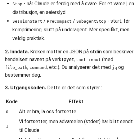
- når Claude er ferdig med å svare. For et varsel, en
Stop
distribusjon, en seierslyd.
/
/
- start, før
SessionStart
PreCompact
SubagentStop
komprimering, slutt på underagent. Mer spesifikt, men
veldig praktisk.
2. Inndata.
Kroken mottar en JSON på
stdin
som beskriver
hendelsen: navnet på verktøyet,
(med
tool_input
,
, etc.). Du analyserer det med
og
file_path
command
jq
bestemmer deg.
3. Utgangskoden.
Dette er det som styrer :
Kode
Effekt
Alt er bra, la oss fortsette
0
Vi fortsetter, men advarselen (stderr) har blitt sendt
1
til Claude