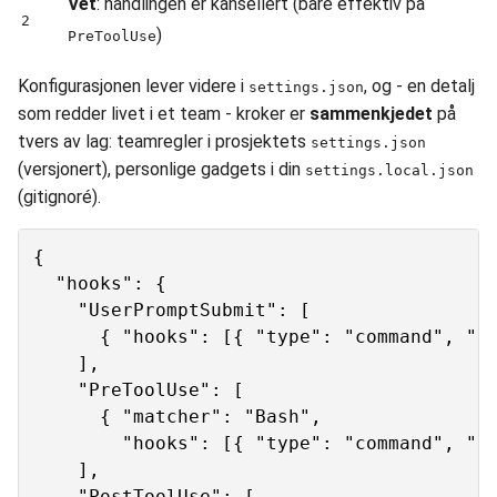
Vet
: handlingen er kansellert (bare effektiv på
2
)
PreToolUse
Konfigurasjonen lever videre i
, og - en detalj
settings.json
som redder livet i et team - kroker er
sammenkjedet
på
tvers av lag: teamregler i prosjektets
settings.json
(versjonert), personlige gadgets i din
settings.local.json
(gitignoré).
{

  "hooks": {

    "UserPromptSubmit": [

      { "hooks": [{ "type": "command", "co
    ],

    "PreToolUse": [

      { "matcher": "Bash",

        "hooks": [{ "type": "command", "co
    ],

    "PostToolUse": [
