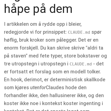
håpe på dem
I artikkelen om å rydde opp i bleier,
redegjorde vi for prinsippet:
spør
CLAUDE.md
høflig, bruk kroker som pålegger. Det er en
enorm forskjell. Du kan skrive skrive "aldri ta
på staven" med fete typer, store bokstaver og
tre utropstegn i utropstegn i
- det
CLAUDE.md
er fortsatt et forslag som en modell tolker.
En hook, derimot, er deterministisk skallkode
som kjøres
utenfor
Claudes hode den
forhandler ikke, den hallusinerer ikke, og den
koster ikke noe i kontekst koster ingenting i