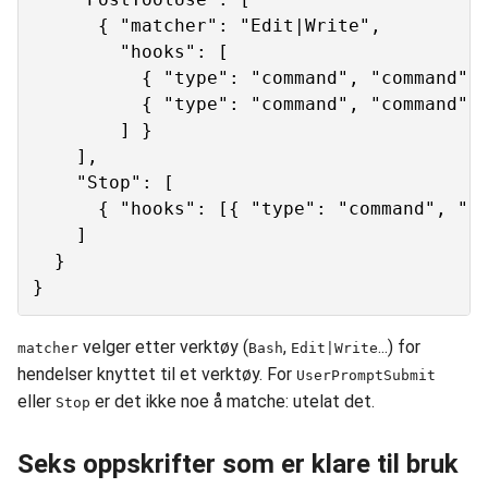
      { "matcher": "Edit|Write",

        "hooks": [

          { "type": "command", "command": 
          { "type": "command", "command": 
        ] }

    ],

    "Stop": [

      { "hooks": [{ "type": "command", "co
    ]

  }

velger etter verktøy (
,
...) for
matcher
Bash
Edit|Write
hendelser knyttet til et verktøy. For
UserPromptSubmit
eller
er det ikke noe å matche: utelat det.
Stop
Seks oppskrifter som er klare til bruk