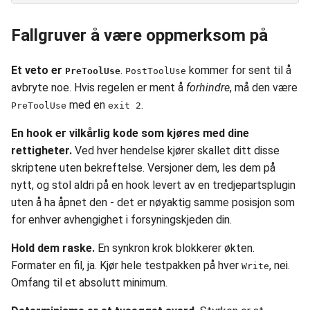
Fallgruver å være oppmerksom på
Et veto er
.
kommer for sent til å
PreToolUse
PostToolUse
avbryte noe. Hvis regelen er ment å
forhindre
, må den være
med en
.
PreToolUse
exit 2
En hook er vilkårlig kode som kjøres med dine
rettigheter.
Ved hver hendelse kjører skallet ditt disse
skriptene uten bekreftelse. Versjoner dem, les dem på
nytt, og stol aldri på en hook levert av en tredjepartsplugin
uten å ha åpnet den - det er nøyaktig samme posisjon som
for enhver avhengighet i forsyningskjeden din.
Hold dem raske.
En synkron krok blokkerer økten.
Formater en fil, ja. Kjør hele testpakken på hver
, nei.
Write
Omfang til et absolutt minimum.