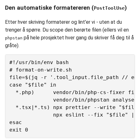
Den automatiske formatereren (
)
PostToolUse
Etter hver skriving formaterer og lint'er vi - uten at du
trenger å spørre. Du scope den berørte filen (ellers vil en
på hele prosjektet hver gang du skriver få deg til å
phpstan
gråte).
#!/usr/bin/env bash

# format-on-write.sh

file=$(jq -r '.tool_input.file_path // emp
case "$file" in

  *.php)      vendor/bin/php-cs-fixer fix 
              vendor/bin/phpstan analyse "
  *.tsx|*.ts) npx prettier --write "$file"
              npx eslint --fix "$file" || 
esac
