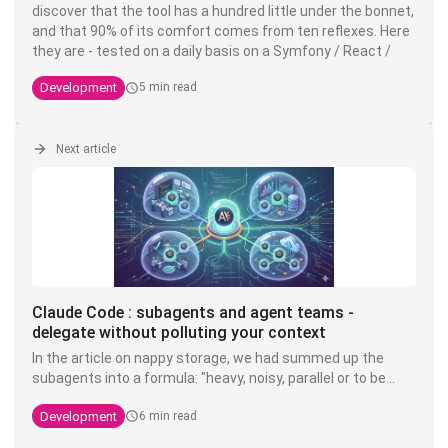
discover that the tool has a hundred little under the bonnet,
and that 90% of its comfort comes from ten reflexes. Here
they are - tested on a daily basis on a Symfony / React /
PostgreSQL stack PostgreSQL stack, but valid everywhere.
Development
5 min read
Next article
Claude Code : subagents and agent teams -
delegate without polluting your context
In the article on nappy storage, we had summed up the
subagents into a formula: "heavy, noisy, parallel or to be
isolated → subagent". Now it's time to make good on that
Development
6 min read
promise. Because this is probably the most misunderstood
layer of Claude Code: most most devs launch one like they