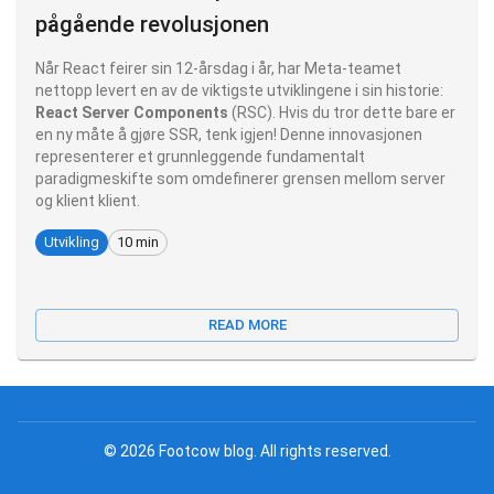
pågående revolusjonen
Når React feirer sin 12-årsdag i år, har Meta-teamet
nettopp levert en av de viktigste utviklingene i sin historie:
React Server Components
(RSC). Hvis du tror dette bare er
en ny måte å gjøre SSR, tenk igjen! Denne innovasjonen
representerer et grunnleggende fundamentalt
paradigmeskifte som omdefinerer grensen mellom server
og klient klient.
Utvikling
10 min
READ MORE
©
2026
Footcow blog
.
All rights reserved
.