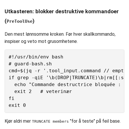
Utkasteren: blokker destruktive kommandoer
(
)
PreToolUse
Den mest lønnsomme kroken. Før hver skallkommando,
inspiser og veto mot grusomhetene.
#!/usr/bin/env bash

# guard-bash.sh

cmd=$(jq -r '.tool_input.command // empty'
if grep -qiE '\b(DROP|TRUNCATE)\b|rm[[:spa
  echo "Commande destructrice bloquée : $c
  exit 2   # veterinær

fi

Kjør aldri mer
"for å teste" på feil base.
TRUNCATE members