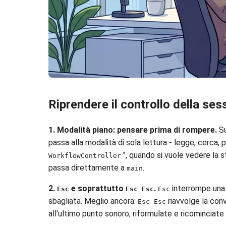
Riprendere il controllo della ses
1. Modalità piano: pensare prima di rompere.
Su
passa alla modalità di sola lettura - legge, cerca
", quando si vuole vedere la st
WorkflowController
passa direttamente a
.
main
2.
e soprattutto
.
interrompe una 
Esc
Esc Esc
Esc
sbagliata. Meglio ancora:
riavvolge la con
Esc Esc
all'ultimo punto sonoro, riformulate e ricominciate 