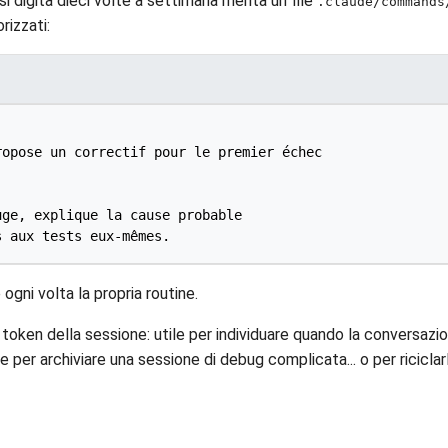
 digita dieci volte a settimana merita un file
.claude/commands
rizzati:
opose un correctif pour le premier échec

ge, explique la cause probable

ogni volta la propria routine.
 token della sessione: utile per individuare quando la conversazion
 per archiviare una sessione di debug complicata... o per riciclar