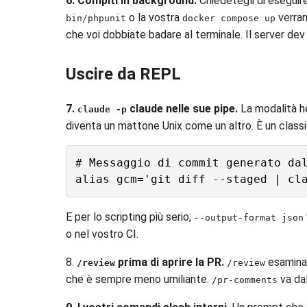
6. Compiti in background.
Chiedetegli di eseguir
o la vostra
verran
bin/phpunit
docker compose up
che voi dobbiate badare al terminale. Il server dev
Uscire da REPL
7.
claude nelle sue pipe.
La modalità h
claude -p
diventa un mattone Unix come un altro. È un classi
# Messaggio di commit generato dal
E per lo scripting più serio,
--output-format json
o nel vostro CI.
8.
prima di aprire la PR.
esamina l
/review
/review
che è sempre meno umiliante.
va dal
/pr-comments