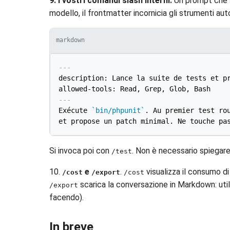
9. I vostri comandi slash interni.
Un prompt che si
modello, il frontmatter incornicia gli strumenti auto
markdown
---
description: Lance la suite de tests et pr
allowed-tools: Read, Grep, Glob, Bash
---
Exécute 
`bin/phpunit`
. Au premier test rou
Si invoca poi con
. Non è necessario spiegare 
/test
10.
e
.
visualizza il consumo di
/cost
/export
/cost
scarica la conversazione in Markdown: utile
/export
facendo).
In breve