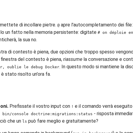
mettete di incollare pietre.
apre l'autocompletamento dei file
@
olo un fatto nella memoria persistente: digitate
# on déploie e
ticherà, la sua no.
stra di contesto è piena, due opzioni che troppo spesso vengon
finestra del contesto è piena,
riassume
la conversazione e conti
. In questo modo si mantiene la discu
or, oublie le debug Docker
è stato risolto un'ora fa.
oni.
Prefissate il vostro input con
e il comando verrà eseguito
!
- risposta immediat
 bin/console doctrine:migrations:status
e ciò che un
può fare meglio e gratuitamente?
ls