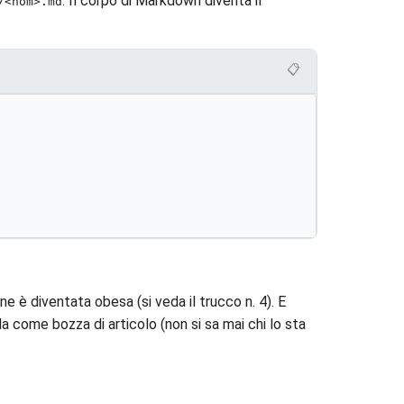
. Il corpo di Markdown diventa il
/<nom>.md
📋
e è diventata obesa (si veda il trucco n. 4). E
la come bozza di articolo (non si sa mai chi lo sta