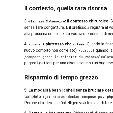
Il contesto, quella rara risorsa
3.
e
: il contesto chirurgico.
S
@fichier
#mémoire
senza fare congetture. E il prefisso
registra al v
#
alla prossima sessione. La vostra memoria lo dimen
4.
piuttosto che
.
Quando la fine
/compact
/clear
nuovo compito non correlato).
quando la 
/compact
/compact garde le refactor du PointCalculat
pagare i gettoni per una discussione su un bug che 
Risparmio di tempo grezzo
5. La modalità bash
: shell senza bruciare gett
!
template.
,
!git status
!docker compose ps
!php
Perché chiedere a un'intelligenza artificiale di far