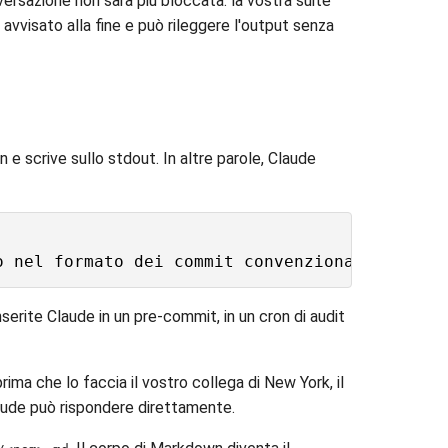
versazione non sarà più bloccata: la vostra suite
vvisato alla fine e può rileggere l'output senza
 e scrive sullo stdout. In altre parole, Claude
Inserite Claude in un pre-commit, in un cron di audit
ima che lo faccia il vostro collega di New York, il
laude può rispondere direttamente.