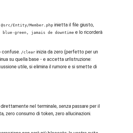
:
inietta il file giusto,
@src/Entity/Member.php
e lo ricorderà
n blue-green, jamais de downtime
o confuse.
inizia da zero (perfetto per un
/clear
nua su quella base - e accetta un'istruzione:
ssione utile, si elimina il rumore e si smette di
 direttamente nel terminale,
senza
passare per il
a, zero consumo di token, zero allucinazioni.