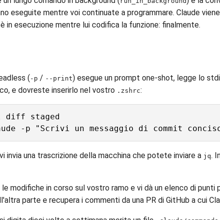
e un lungo comando in background (
) e la con
run_in_background
no eseguite mentre voi continuate a programmare. Claude viene a
 è in esecuzione mentre lui codifica la funzione: finalmente.
eadless (
/
) esegue un prompt one-shot, legge lo stdin
-p
--print
co, e dovreste inserirlo nel vostro
:
.zshrc
 diff staged

vi invia una trascrizione della macchina che potete inviare a
. 
jq
e modifiche in corso sul vostro ramo e vi dà un elenco di punti pr
l'altra parte e recupera i commenti da una PR di GitHub a cui C