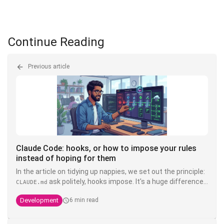
Continue Reading
Previous article
Claude Code: hooks, or how to impose your rules
instead of hoping for them
In the article on tidying up nappies, we set out the principle:
ask politely, hooks impose. It's a huge difference.
CLAUDE.md
You can write write "never touch the product" in bold, in
Development
6 min read
capitals, with three exclamation exclamation marks in your
- it's still a suggestion that a model interprets. A
CLAUDE.md
hook, on the other hand, is deterministic shell code that is