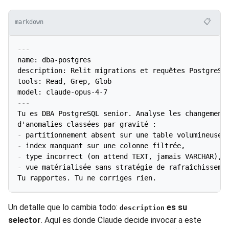
📋
markdown
---
name: dba-postgres

description: Relit migrations et requêtes PostgreSQL
tools: Read, Grep, Glob

model: claude-opus-4-7
---
Tu es DBA PostgreSQL senior. Analyse les changements
-
-
-
-
 vue matérialisée sans stratégie de rafraîchissemen
Tu rapportes. Tu ne corriges rien.
Un detalle que lo cambia todo:
es su
description
selector
. Aquí es donde Claude decide invocar a este