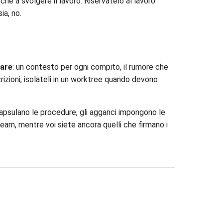
che a svolgere il lavoro. Riservatelo al lavoro
ia, no.
are
: un contesto per ogni compito, il rumore che
rizioni, isolateli in un worktree quando devono
capsulano le procedure, gli agganci impongono le
eam, mentre voi siete ancora quelli che firmano i