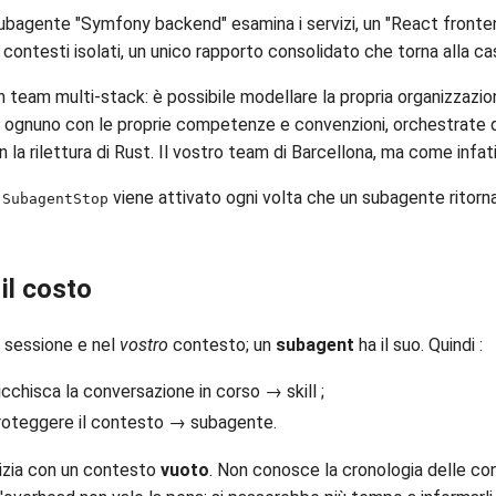
bagente "Symfony backend" esamina i servizi, un "React fronte
e contesti isolati, un unico rapporto consolidato che torna alla c
un team multi-stack: è possibile modellare la propria organizzazi
 ognuno con le proprie competenze e convenzioni, orchestrate 
a rilettura di Rust. Il vostro team di Barcellona, ma come infatic
k
viene attivato ogni volta che un subagente ritorna.
SubagentStop
il costo
sessione e nel
vostro
contesto; un
subagent
ha il suo. Quindi :
icchisca la conversazione in corso → skill ;
o proteggere il contesto → subagente.
izia con un contesto
vuoto
. Non conosce la cronologia delle con