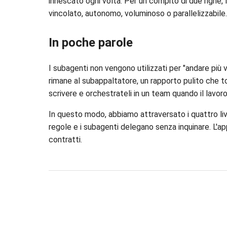
innescato ogni volta. Per un compito di due righe, 
vincolato, autonomo, voluminoso o parallelizzabile
In poche parole
I subagenti non vengono utilizzati per "andare più
rimane al subappaltatore, un rapporto pulito che to
scrivere e orchestrateli in un team quando il lavoro
In questo modo, abbiamo attraversato i quattro live
regole e i subagenti delegano senza inquinare. L'ap
contratti.