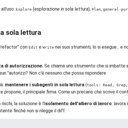
all'uso:
(esplorazione in sola lettura),
,
Explore
Plan
general-pur
la sola lettura
 "refactor" con
e
nei suoi strumenti, lo si esegue... e 
Edit
Write
a di autorizzazione.
Se chiama uno strumento che si imbatte i
sun "autorizzi? Non c'è nessuno che possa rispondere.
da:
mantenere i subagenti in sola lettura
(
tools: Read, Grep,
 propone, il principale firma. Come un precario che scrive il con
schi, la soluzione è l'
isolamento dell'albero di lavoro
: lavora
tente finché non si rilegge il diff.