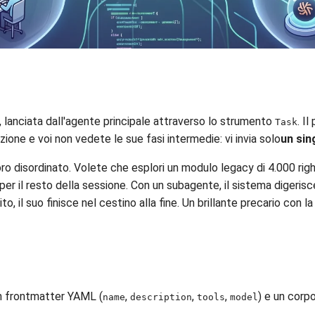
lanciata dall'agente principale attraverso lo strumento
. I
Task
zione e voi non vedete le sue fasi intermedie: vi invia solo
un sin
ro disordinato. Volete che esplori un modulo legacy di 4.000 ri
per il resto della sessione. Con un subagente, il sistema digerisc
ito, il suo finisce nel cestino alla fine. Un brillante precario con
un frontmatter YAML (
,
,
,
) e un corp
name
description
tools
model