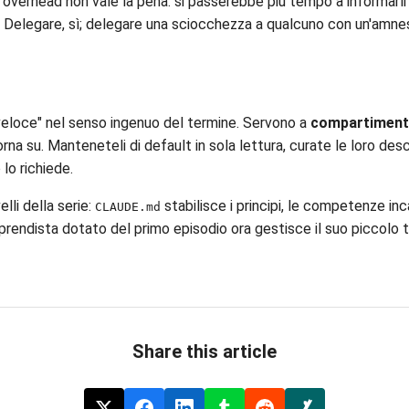
l'overhead non vale la pena: si passerebbe più tempo a informarli 
. Delegare, sì; delegare una sciocchezza a qualcuno con un'amnes
 veloce" nel senso ingenuo del termine. Servono a
compartiment
rna su. Manteneteli di default in sola lettura, curate le loro desc
 lo richiede.
lli della serie:
stabilisce i principi, le competenze in
CLAUDE.md
prendista dotato del primo episodio ora gestisce il suo piccolo t
Share this article