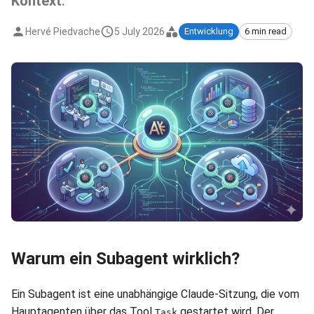
Kontext
.
Hervé Piedvache
5 July 2026
Entwicklung
6 min read
Warum ein Subagent wirklich?
Ein Subagent ist eine unabhängige Claude-Sitzung, die vom
Hauptagenten über das Tool
gestartet wird. Der
Task