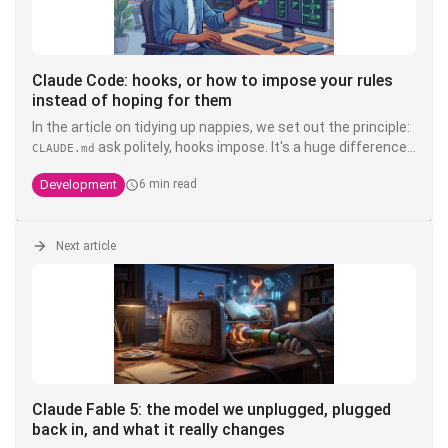
Claude Code: hooks, or how to impose your rules
instead of hoping for them
In the article on tidying up nappies, we set out the principle:
ask politely, hooks impose. It's a huge difference.
CLAUDE.md
You can write write "never touch the product" in bold, in
Development
6 min read
capitals, with three exclamation exclamation marks in your
- it's still a suggestion that a model interprets. A
CLAUDE.md
hook, on the other hand, is deterministic shell code that is
executed
Next article
outside
Claude's head of Claude's head: it doesn't
negotiate, it doesn't hallucinate, and it doesn't cost
anything in context. It's the only layer that transforms an
into a guarantee.
Claude Fable 5: the model we unplugged, plugged
back in, and what it really changes