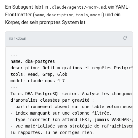
Ein Subagent lebt in
: ein YAML-
.claude/agents/<nom>.md
Frontmatter (
,
,
,
) und ein
name
description
tools
model
Körper, der sein promptes System ist.
📋
markdown
---
name: dba-postgres

description: Relit migrations et requêtes PostgreSQL
tools: Read, Grep, Glob

model: claude-opus-4-7
---
Tu es DBA PostgreSQL senior. Analyse les changements
-
-
-
-
 vue matérialisée sans stratégie de rafraîchissemen
Tu rapportes. Tu ne corriges rien.