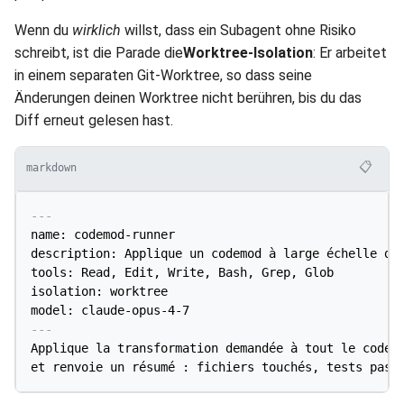
Wenn du
wirklich
willst, dass ein Subagent ohne Risiko
schreibt, ist die Parade die
Worktree-Isolation
: Er arbeitet
in einem separaten Git-Worktree, so dass seine
Änderungen deinen Worktree nicht berühren, bis du das
Diff erneut gelesen hast.
📋
markdown
---
name: codemod-runner

description: Applique un codemod à large échelle dan
tools: Read, Edit, Write, Bash, Grep, Glob

isolation: worktree

model: claude-opus-4-7
---
Applique la transformation demandée à tout le code c