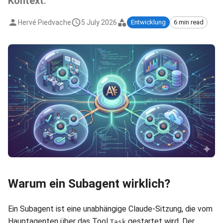
Kontext
.
Hervé Piedvache
5 July 2026
Entwicklung
6 min read
Warum ein Subagent wirklich?
Ein Subagent ist eine unabhängige Claude-Sitzung, die vom
Hauptagenten über das Tool
gestartet wird. Der
Task