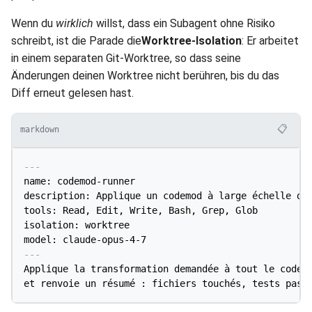
Wenn du
wirklich
willst, dass ein Subagent ohne Risiko
schreibt, ist die Parade die
Worktree-Isolation
: Er arbeitet
in einem separaten Git-Worktree, so dass seine
Änderungen deinen Worktree nicht berühren, bis du das
Diff erneut gelesen hast.
📋
markdown
---
name: codemod-runner

description: Applique un codemod à large échelle dan
tools: Read, Edit, Write, Bash, Grep, Glob

isolation: worktree

model: claude-opus-4-7
---
Applique la transformation demandée à tout le code c