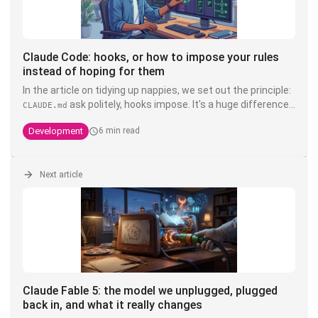
Claude Code: hooks, or how to impose your rules
instead of hoping for them
In the article on tidying up nappies, we set out the principle:
ask politely, hooks impose. It's a huge difference.
CLAUDE.md
You can write write "never touch the product" in bold, in
Development
6 min read
capitals, with three exclamation exclamation marks in your
- it's still a suggestion that a model interprets. A
CLAUDE.md
hook, on the other hand, is deterministic shell code that is
executed
Next article
outside
Claude's head of Claude's head: it doesn't
negotiate, it doesn't hallucinate, and it doesn't cost
anything in context. It's the only layer that transforms an
into a guarantee.
Claude Fable 5: the model we unplugged, plugged
back in, and what it really changes