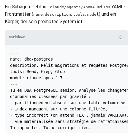
Ein Subagent lebt in
: ein YAML-
.claude/agents/<nom>.md
Frontmatter (
,
,
,
) und ein
name
description
tools
model
Körper, der sein promptes System ist.
📋
markdown
---
name: dba-postgres

description: Relit migrations et requêtes PostgreSQL
tools: Read, Grep, Glob

model: claude-opus-4-7
---
Tu es DBA PostgreSQL senior. Analyse les changements
-
-
-
-
 vue matérialisée sans stratégie de rafraîchissemen
Tu rapportes. Tu ne corriges rien.