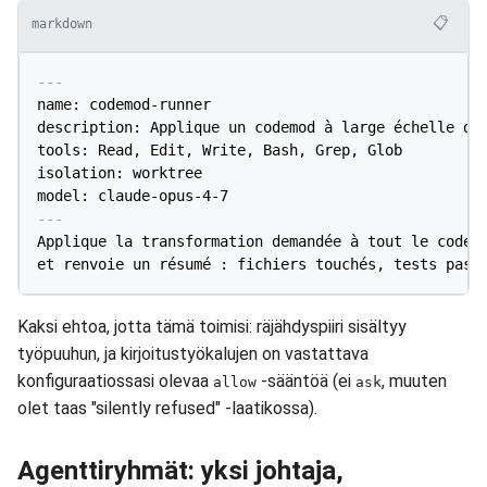
📋
markdown
---
name: codemod-runner

description: Applique un codemod à large échelle dan
tools: Read, Edit, Write, Bash, Grep, Glob

isolation: worktree

model: claude-opus-4-7
---
Applique la transformation demandée à tout le code c
Kaksi ehtoa, jotta tämä toimisi: räjähdyspiiri sisältyy
työpuuhun, ja kirjoitustyökalujen on vastattava
konfiguraatiossasi olevaa
-sääntöä (ei
, muuten
allow
ask
olet taas "silently refused" -laatikossa).
Agenttiryhmät: yksi johtaja,