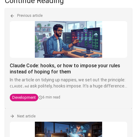
Continue Reading
Previous article
Claude Code: hooks, or how to impose your rules
instead of hoping for them
In the article on tidying up nappies, we set out the principle:
ask politely, hooks impose. It's a huge difference.
CLAUDE.md
You can write write "never touch the product" in bold, in
Development
6 min read
capitals, with three exclamation exclamation marks in your
- it's still a suggestion that a model interprets. A
CLAUDE.md
hook, on the other hand, is deterministic shell code that is
executed
Next article
outside
Claude's head of Claude's head: it doesn't
negotiate, it doesn't hallucinate, and it doesn't cost
anything in context. It's the only layer that transforms an
into a guarantee.