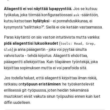
Aliagentti ei voi näyttää lupapyyntöä.
Jos se kutsuu
työkalua, joka törmää konfiguraatiossasi
-sääntöön,
ask
kutsu katsotaan
hylätyksi
- ei ponnahdusikkunaa, ei
kysymystä "sallitteko?". Siellä ei ole ketään vastaamassa.
Paras käytäntö on siis vastoin intuitiivista mutta vankka:
pidä aliagenttisi lukuoikeudet
(
tools: Read, Grep,
) ja anna pääagentin - joka voi pyytää sinulta
Glob
vahvistusta - tehdä kirjoitus. Aliagentti ehdottaa,
pääagentti allekirjoittaa. Kuin tilapäinen työntekijä, joka
kirjoittaa sopimuksen mutta ei voi parafoida sitä.
Jos
todella
haluat, että aliagentti kirjoittaa ilman riskiä,
ratkaisu on
työpuun eristäminen
: he työskentelevät
erillisessä git-työpuussa, joten heidän tekemänsä
muutokset eivät vaikuta sinun työpuuhisi ennen kuin luet
diffin uudelleen.