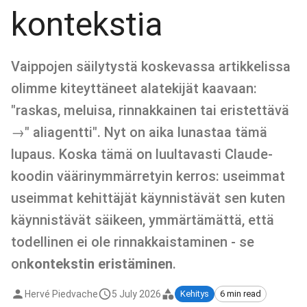
kontekstia
Vaippojen säilytystä koskevassa artikkelissa
olimme kiteyttäneet alatekijät kaavaan:
"raskas, meluisa, rinnakkainen tai eristettävä
→" aliagentti". Nyt on aika lunastaa tämä
lupaus. Koska tämä on luultavasti Claude-
koodin väärinymmärretyin kerros: useimmat
useimmat kehittäjät käynnistävät sen kuten
käynnistävät säikeen, ymmärtämättä, että
todellinen ei ole rinnakkaistaminen - se
on
kontekstin eristäminen
.
Hervé Piedvache
5 July 2026
Kehitys
6 min read