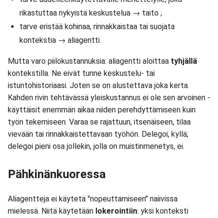
rikastuttaa nykyistä keskustelua → taito ;
tarve eristää kohinaa, rinnakkaistaa tai suojata
kontekstia → aliagentti.
Mutta varo piilokustannuksia: aliagentti aloittaa
tyhjällä
kontekstilla. Ne eivät tunne keskustelu- tai
istuntohistoriaasi. Joten se on alustettava joka kerta.
Kahden rivin tehtävässä yleiskustannus ei ole sen arvoinen -
käyttäisit enemmän aikaa niiden perehdyttämiseen kuin
työn tekemiseen. Varaa se rajattuun, itsenäiseen, tilaa
vievään tai rinnakkaistettavaan työhön. Delegoi, kyllä;
delegoi pieni osa jollekin, jolla on muistinmenetys, ei.
Pähkinänkuoressa
Aliagentteja ei käytetä "nopeuttamiseen" naiivissa
mielessä. Niitä käytetään
lokerointiin
: yksi konteksti