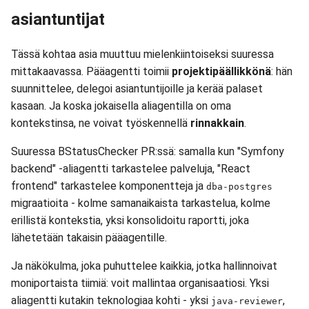
asiantuntijat
Tässä kohtaa asia muuttuu mielenkiintoiseksi suuressa
mittakaavassa. Pääagentti toimii
projektipäällikkönä
: hän
suunnittelee, delegoi asiantuntijoille ja kerää palaset
kasaan. Ja koska jokaisella aliagentilla on oma
kontekstinsa, ne voivat työskennellä
rinnakkain
.
Suuressa BStatusChecker PR:ssä: samalla kun "Symfony
backend" -aliagentti tarkastelee palveluja, "React
frontend" tarkastelee komponentteja ja
dba-postgres
migraatioita - kolme samanaikaista tarkastelua, kolme
erillistä kontekstia, yksi konsolidoitu raportti, joka
lähetetään takaisin pääagentille.
Ja näkökulma, joka puhuttelee kaikkia, jotka hallinnoivat
moniportaista tiimiä: voit mallintaa organisaatiosi. Yksi
aliagentti kutakin teknologiaa kohti - yksi
,
java-reviewer