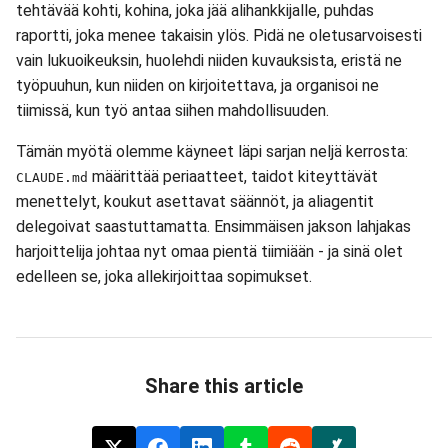
tehtävää kohti, kohina, joka jää alihankkijalle, puhdas
raportti, joka menee takaisin ylös. Pidä ne oletusarvoisesti
vain lukuoikeuksin, huolehdi niiden kuvauksista, eristä ne
työpuuhun, kun niiden on kirjoitettava, ja organisoi ne
tiimissä, kun työ antaa siihen mahdollisuuden.
Tämän myötä olemme käyneet läpi sarjan neljä kerrosta:
määrittää periaatteet, taidot kiteyttävät
CLAUDE.md
menettelyt, koukut asettavat säännöt, ja aliagentit
delegoivat saastuttamatta. Ensimmäisen jakson lahjakas
harjoittelija johtaa nyt omaa pientä tiimiään - ja sinä olet
edelleen se, joka allekirjoittaa sopimukset.
Share this article