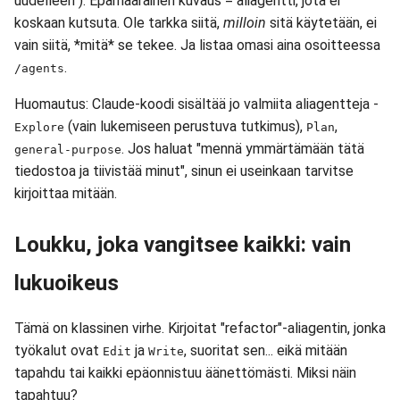
uudelleen"). Epämääräinen kuvaus = aliagentti, jota ei
koskaan kutsuta. Ole tarkka siitä,
milloin
sitä käytetään, ei
vain siitä, *mitä* se tekee. Ja listaa omasi aina osoitteessa
.
/agents
Huomautus: Claude-koodi sisältää jo valmiita aliagentteja -
(vain lukemiseen perustuva tutkimus),
,
Explore
Plan
. Jos haluat "mennä ymmärtämään tätä
general-purpose
tiedostoa ja tiivistää minut", sinun ei useinkaan tarvitse
kirjoittaa mitään.
Loukku, joka vangitsee kaikki: vain
lukuoikeus
Tämä on klassinen virhe. Kirjoitat "refactor"-aliagentin, jonka
työkalut ovat
ja
, suoritat sen... eikä mitään
Edit
Write
tapahdu tai kaikki epäonnistuu äänettömästi. Miksi näin
tapahtuu?