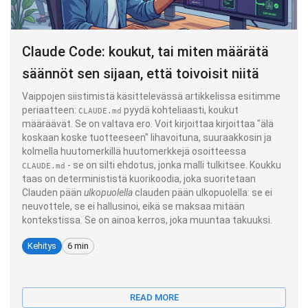
Claude Code: koukut, tai miten määrätä
säännöt sen sijaan, että toivoisit niitä
Vaippojen siistimistä käsittelevässä artikkelissa esitimme
periaatteen:
pyydä kohteliaasti, koukut
CLAUDE.md
määräävät. Se on valtava ero. Voit kirjoittaa kirjoittaa "älä
koskaan koske tuotteeseen" lihavoituna, suuraakkosin ja
kolmella huutomerkillä huutomerkkejä osoitteessa
- se on silti ehdotus, jonka malli tulkitsee. Koukku
CLAUDE.md
taas on determinististä kuorikoodia, joka suoritetaan
Clauden pään
ulkopuolella
clauden pään ulkopuolella: se ei
neuvottele, se ei hallusinoi, eikä se maksaa mitään
kontekstissa. Se on ainoa kerros, joka muuntaa takuuksi.
Kehitys
6 min
READ MORE