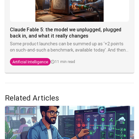
Claude Fable 5: the model we unplugged, plugged
back in, and what it really changes
Some product launches can be summed up as ‘+2 points
on such-and-such a benchmark, available today’. And then
there’s Claude Fable 5, released on 9 June 2026: the first
Artificial Intelligence
11 min read
model in the
Mythos
range to be made available to the
general public, taken offline by the US government three
days later, then brought back online nineteen days after
that following a standoff that few in the tech industry had
seen coming. In the meantime, a handful of developers
discovered that their production pipeline relied on a model
Related Articles
that an administrative letter could shut down overnight.