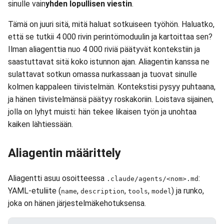
sinulle vain
yhden lopullisen viestin
.
Tämä on juuri sitä, mitä haluat sotkuiseen työhön. Haluatko,
että se tutkii 4 000 rivin perintömoduulin ja kartoittaa sen?
Ilman aliagenttia nuo 4 000 riviä päätyvät kontekstiin ja
saastuttavat sitä koko istunnon ajan. Aliagentin kanssa ne
sulattavat sotkun omassa nurkassaan ja tuovat sinulle
kolmen kappaleen tiivistelmän. Kontekstisi pysyy puhtaana,
ja hänen tiivistelmänsä päätyy roskakoriin. Loistava sijainen,
jolla on lyhyt muisti: hän tekee likaisen työn ja unohtaa
kaiken lähtiessään.
Aliagentin määrittely
Aliagentti asuu osoitteessa
:
.claude/agents/<nom>.md
YAML-etuliite (
,
,
,
) ja runko,
name
description
tools
model
joka on hänen järjestelmäkehotuksensa.