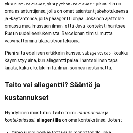
yksi
, yksi
- jokaisella on
rust-reviewer
python-reviewer
oma asiantuntijansa, jolla on omat asiantuntijakehotuksensa
ja -käytäntönsä, joita pääagentti ohjaa. Jokainen ajattelee
omassa maailmassaan ilman, että Java-konteksti häiritsee
Rustin uudelleenlukemista. Barcelonan tiimisi, mutta
väsymättöminä tilapäistyöntekijöinä.
Pieni silta edellisen artikkelin kanssa:
-koukku
SubagentStop
käynnistyy aina, kun aliagentti palaa. Ihanteellinen tapa
kirjata, kuka oikoluki mitä, ilman sormea nostamatta.
Taito vai aliagentti? Sääntö ja
kustannukset
Hyödyllinen muistutus:
taito
toimii
istunnossasi
ja
kontekstissasi
;
aliagentilla
on oma kontekstinsa. Joten :
tarve uudelleenkäytettävälle menettelylle, joka