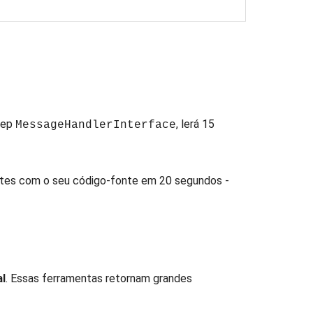
grep
, lerá 15
MessageHandlerInterface
antes com o seu código-fonte em 20 segundos -
al
. Essas ferramentas retornam grandes