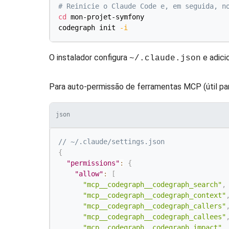
# Reinicie o Claude Code e, em seguida, n
cd
 mon-projet-symfony

codegraph init 
-i
O instalador configura
e adici
~/.claude.json
Para auto-permissão de ferramentas MCP (útil par
json
// ~/.claude/settings.json
{
"permissions"
:
{
"allow"
:
[
"mcp__codegraph__codegraph_search"
,
"mcp__codegraph__codegraph_context"
"mcp__codegraph__codegraph_callers"
"mcp__codegraph__codegraph_callees"
"mcp__codegraph__codegraph_impact"