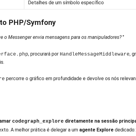
Detalhes de um símbolo específico
jeto PHP/Symfony
e o Messenger envia mensagens para os manipuladores?
"
, procurará por
, 
erface.php
HandleMessageMiddleware
is.
percorre o gráfico em profundidade e devolve os nós relev
re
hamar
diretamente na sessão princip
codegraph_explore
xto. A melhor prática é delegar a um
agente Explore
dedicado: