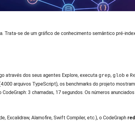
. Trata-se de um gráfico de conhecimento semântico pré-index
go através dos seus agentes Explore, executa
,
e
grep
glob
R
(4.000 arquivos TypeScript), os benchmarks do projeto mostr
m o CodeGraph: 3 chamadas, 17 segundos. Os números anunciad
, Excalidraw, Alamofire, Swift Compiler, etc.), o CodeGraph
re