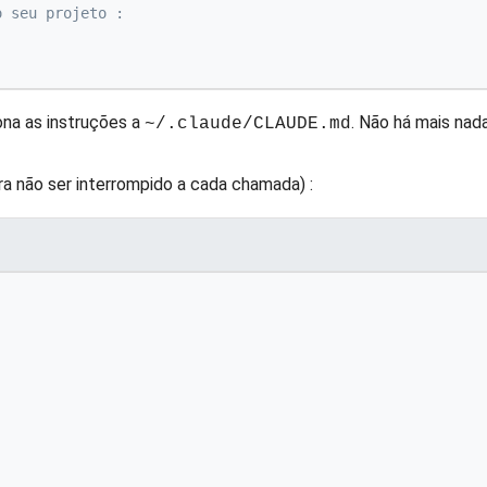
o seu projeto :
ona as instruções a
. Não há mais nada
~/.claude/CLAUDE.md
a não ser interrompido a cada chamada) :
,
,
,