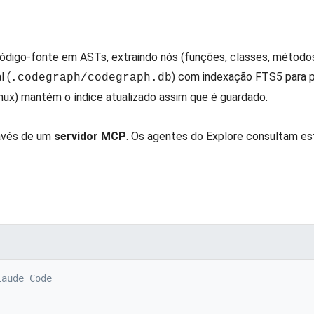
código-fonte em ASTs, extraindo nós (funções, classes, método
l (
) com indexação FTS5 para 
.codegraph/codegraph.db
inux) mantém o índice atualizado assim que é guardado.
ravés de um
servidor MCP
. Os agentes do Explore consultam es
laude Code