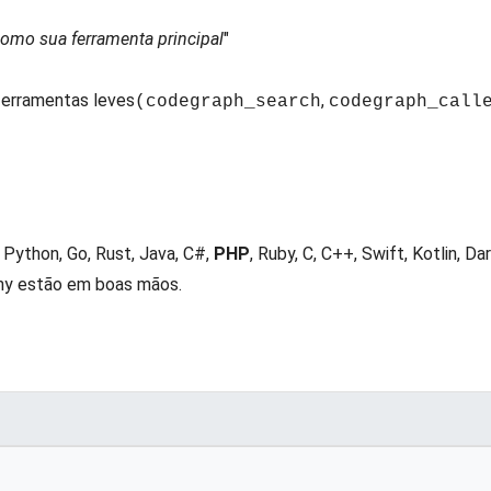
como sua ferramenta principal
"
 ferramentas leves
,
(codegraph_search
codegraph_call
 Python, Go, Rust, Java, C#,
PHP
, Ruby, C, C++, Swift, Kotlin, D
ny estão em boas mãos.