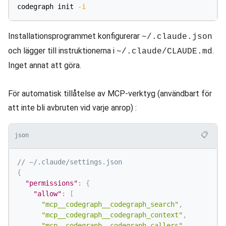
codegraph init 
-i
Installationsprogrammet konfigurerar
~/.claude.json
och lägger till instruktionerna i
.
~/.claude/CLAUDE.md
Inget annat att göra.
För automatisk tillåtelse av MCP-verktyg (användbart för
att inte bli avbruten vid varje anrop) :
📋
json
// ~/.claude/settings.json
{
"permissions"
:
{
"allow"
:
[
"mcp__codegraph__codegraph_search"
,
"mcp__codegraph__codegraph_context"
,
"mcp__codegraph__codegraph_callers"
,