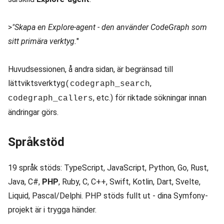
>
"Skapa en Explore-agent - den använder CodeGraph som
sitt primära verktyg.
"
Huvudsessionen, å andra sidan, är begränsad till
lättviktsverktyg
,
(codegraph_search
, etc.) för riktade sökningar innan
codegraph_callers
ändringar görs.
Språkstöd
19 språk stöds: TypeScript, JavaScript, Python, Go, Rust,
Java, C#,
PHP
, Ruby, C, C++, Swift, Kotlin, Dart, Svelte,
Liquid, Pascal/Delphi. PHP stöds fullt ut - dina Symfony-
projekt är i trygga händer.