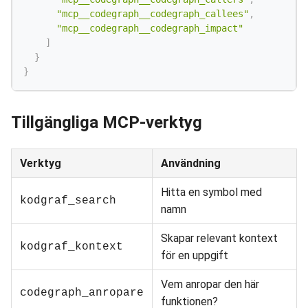
"mcp__codegraph__codegraph_callees"
,
"mcp__codegraph__codegraph_impact"
]
}
}
Tillgängliga MCP-verktyg
Verktyg
Användning
Hitta en symbol med
kodgraf_search
namn
Skapar relevant kontext
kodgraf_kontext
för en uppgift
Vem anropar den här
codegraph_anropare
funktionen?