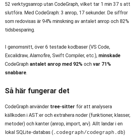
52 verktygsanrop utan CodeGraph, vilket tar 1 min 37 s att
slutföra. Med CodeGraph: 3 anrop, 17 sekunder. De siffror
som redovisas är 94% minskning av antalet anrop och 82%
tidsbesparing.
I genomsnitt, över 6 testade kodbaser (VS Code,
Excalidraw, Alamofire, Swift Compiler, etc.),
minskade
CodeGraph
antalet anrop med 92%
och
var 71%
snabbare
.
Så här fungerar det
CodeGraph använder
tree-sitter
för att analysera
källkoden i AST:er och extrahera noder (funktioner, klasser,
metoder) och kanter (anrop, import, arv). Allt landar i en
lokal SQLite-databas (
)
.codegraph/codegraph.db