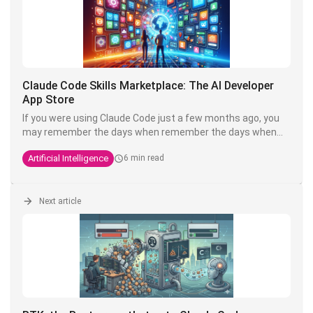
Claude Code Skills Marketplace: The AI Developer
App Store
If you were using Claude Code just a few months ago, you
may remember the days when remember the days when
customising your setup meant copying and pasting
Artificial Intelligence
6 min read
Markdown files from GitHub, renaming them correctly put
them in the right folder and cross your fingers.
Anthropic has decided it's too much of a hassle. Welcome
Next article
to the
Skills Marketplace
- or more accurately, the Claude
Code ecosystem of plugins and marketplaces.