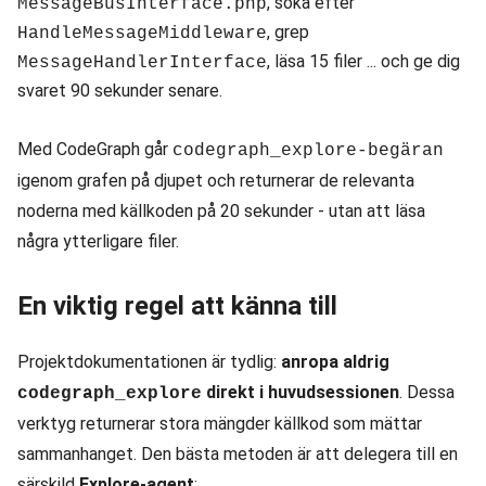
, söka efter
MessageBusInterface.php
, grep
HandleMessageMiddleware
, läsa 15 filer ... och ge dig
MessageHandlerInterface
svaret 90 sekunder senare.
Med CodeGraph går
codegraph_explore-begäran
igenom grafen på djupet och returnerar de relevanta
noderna med källkoden på 20 sekunder - utan att läsa
några ytterligare filer.
En viktig regel att känna till
Projektdokumentationen är tydlig:
anropa aldrig
direkt i huvudsessionen
. Dessa
codegraph_explore
verktyg returnerar stora mängder källkod som mättar
sammanhanget. Den bästa metoden är att delegera till en
särskild
Explore-agent
: