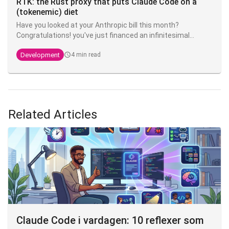
RTK: the Rust proxy that puts Claude Code on a
(tokenemic) diet
Have you looked at your Anthropic bill this month?
Congratulations! you've just financed an infinitesimal
fraction of the next model. The good news is that there's
Development
4 min read
an open source tool that can divide your token
consumption by 4 to 10 - and it's called
RTK
.
Related Articles
Claude Code i vardagen: 10 reflexer som