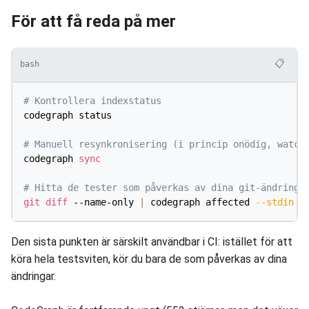
För att få reda på mer
📋
bash
# Kontrollera indexstatus
codegraph status

# Manuell resynkronisering (i princip onödig, watch
codegraph 
sync
# Hitta de tester som påverkas av dina git-ändringa
git
diff
 --name-only 
|
 codegraph affected 
--stdin
-
Den sista punkten är särskilt användbar i CI: istället för att
köra hela testsviten, kör du bara de som påverkas av dina
ändringar.