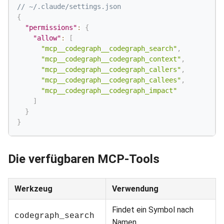
// ~/.claude/settings.json
{
"permissions"
:
{
"allow"
:
[
"mcp__codegraph__codegraph_search"
,
"mcp__codegraph__codegraph_context"
,
"mcp__codegraph__codegraph_callers"
,
"mcp__codegraph__codegraph_callees"
,
"mcp__codegraph__codegraph_impact"
]
}
}
Die verfügbaren MCP-Tools
Werkzeug
Verwendung
Findet ein Symbol nach
codegraph_search
Namen