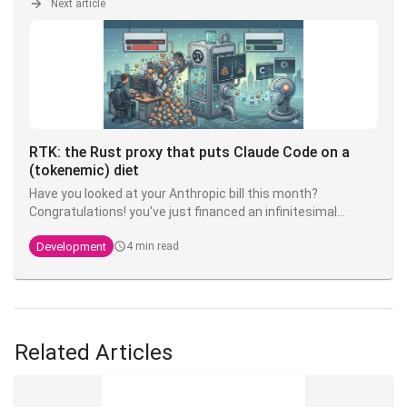
Anthropic has decided it's too much of a hassle. Welcome
Next article
to the
Skills Marketplace
- or more accurately, the Claude
Code ecosystem of plugins and marketplaces.
RTK: the Rust proxy that puts Claude Code on a
(tokenemic) diet
Have you looked at your Anthropic bill this month?
Congratulations! you've just financed an infinitesimal
fraction of the next model. The good news is that there's
Development
4 min read
an open source tool that can divide your token
consumption by 4 to 10 - and it's called
RTK
.
Related Articles