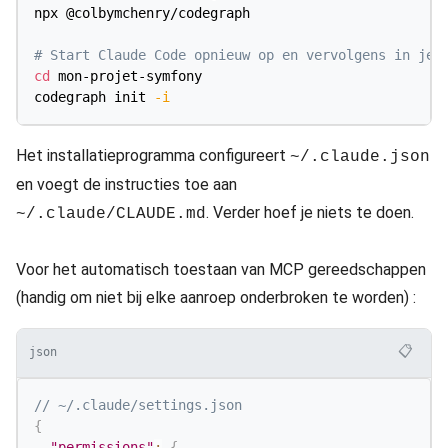
npx @colbymchenry/codegraph

# Start Claude Code opnieuw op en vervolgens in je 
cd
 mon-projet-symfony

codegraph init 
-i
Het installatieprogramma configureert
~/.claude.json
en voegt de instructies toe aan
. Verder hoef je niets te doen.
~/.claude/CLAUDE.md
Voor het automatisch toestaan van MCP gereedschappen
(handig om niet bij elke aanroep onderbroken te worden) :
📋
json
// ~/.claude/settings.json
{
"permissions"
:
{