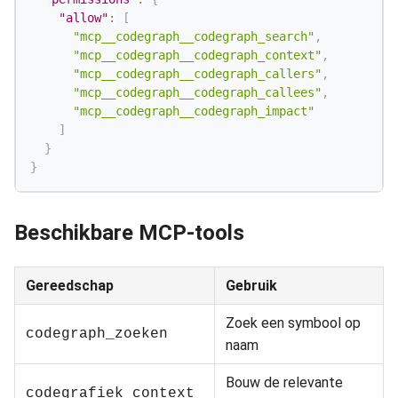
"allow"
:
[
"mcp__codegraph__codegraph_search"
,
"mcp__codegraph__codegraph_context"
,
"mcp__codegraph__codegraph_callers"
,
"mcp__codegraph__codegraph_callees"
,
"mcp__codegraph__codegraph_impact"
]
}
}
Beschikbare MCP-tools
Gereedschap
Gebruik
Zoek een symbool op
codegraph_zoeken
naam
Bouw de relevante
codegrafiek_context