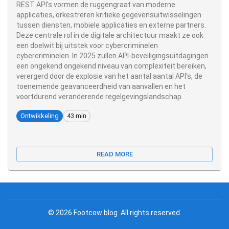
REST API's vormen de ruggengraat van moderne
applicaties, orkestreren kritieke gegevensuitwisselingen
tussen diensten, mobiele applicaties en externe partners.
Deze centrale rol in de digitale architectuur maakt ze ook
een doelwit bij uitstek voor cybercriminelen
cybercriminelen. In 2025 zullen API-beveiligingsuitdagingen
een ongekend ongekend niveau van complexiteit bereiken,
verergerd door de explosie van het aantal aantal API's, de
toenemende geavanceerdheid van aanvallen en het
voortdurend veranderende regelgevingslandschap.
Ontwikkeling
43 min
READ MORE
©
2026
Footcow blog
.
All rights reserved
.