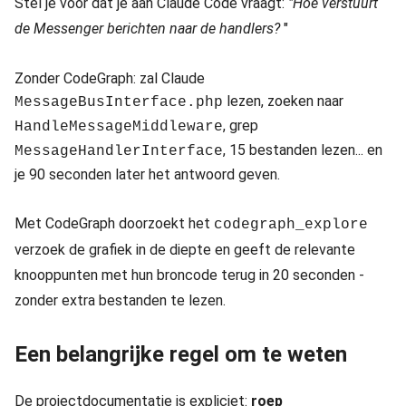
Stel je voor dat je aan Claude Code vraagt:
"Hoe verstuurt
de Messenger berichten naar de handlers?
"
Zonder CodeGraph: zal Claude
lezen, zoeken naar
MessageBusInterface.php
, grep
HandleMessageMiddleware
, 15 bestanden lezen... en
MessageHandlerInterface
je 90 seconden later het antwoord geven.
Met CodeGraph doorzoekt het
codegraph_explore
verzoek de grafiek in de diepte en geeft de relevante
knooppunten met hun broncode terug in 20 seconden -
zonder extra bestanden te lezen.
Een belangrijke regel om te weten
De projectdocumentatie is expliciet:
roep