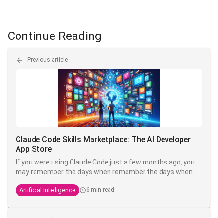
Continue Reading
Previous article
Claude Code Skills Marketplace: The AI Developer
App Store
If you were using Claude Code just a few months ago, you
may remember the days when remember the days when
customising your setup meant copying and pasting
Artificial Intelligence
6 min read
Markdown files from GitHub, renaming them correctly put
them in the right folder and cross your fingers.