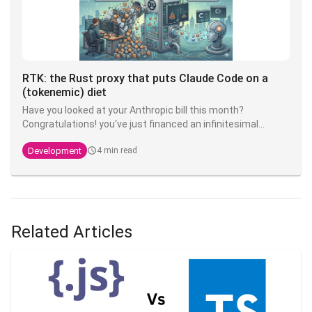
RTK: the Rust proxy that puts Claude Code on a
(tokenemic) diet
Have you looked at your Anthropic bill this month?
Congratulations! you've just financed an infinitesimal
fraction of the next model. The good news is that there's
Development
4 min read
an open source tool that can divide your token
consumption by 4 to 10 - and it's called
RTK
.
Related Articles