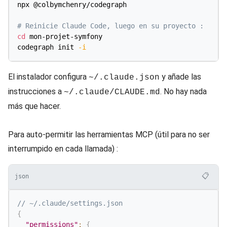
npx @colbymchenry/codegraph

# Reinicie Claude Code, luego en su proyecto :
cd
 mon-projet-symfony

codegraph init 
-i
El instalador configura
y añade las
~/.claude.json
instrucciones a
. No hay nada
~/.claude/CLAUDE.md
más que hacer.
Para auto-permitir las herramientas MCP (útil para no ser
interrumpido en cada llamada) :
📋
json
// ~/.claude/settings.json
{
"permissions"
:
{