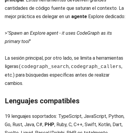
cantidades de código fuente que saturan el contexto. La
mejor práctica es delegar en un
agente
Explore dedicado:
>
"Spawn an Explore agent - it uses CodeGraph as its
primary tool
"
La sesión principal, por otro lado, se limita a herramientas
ligeras
,
,
(codegraph_search
codegraph_callers
etc.) para búsquedas específicas antes de realizar
cambios.
Lenguajes compatibles
19 lenguajes soportados: TypeScript, JavaScript, Python,
Go, Rust, Java, C#,
PHP
, Ruby, C, C++, Swift, Kotlin, Dart,
Svelte, Liquid, Pascal/Delphi. PHP es totalmente