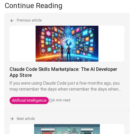
Continue Reading
Previous article
Claude Code Skills Marketplace: The AI Developer
App Store
If you were using Claude Code just a few months ago, you
may remember the days when remember the days when
customising your setup meant copying and pasting
Artificial Intelligence
6 min read
Markdown files from GitHub, renaming them correctly put
them in the right folder and cross your fingers.
Anthropic has decided it's too much of a hassle. Welcome
Next article
to the
Skills Marketplace
- or more accurately, the Claude
Code ecosystem of plugins and marketplaces.