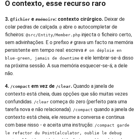
O contexto, esse recurso raro
3.
e
: contexto cirúrgico.
Deixar de
@fichier
#mémoire
colar pedras de calçada.
abre o autocompletar de
@
ficheiros:
injecta o ficheiro certo,
@src/Entity/Member.php
sem adivinhações. E o prefixo
grava um facto na memória
#
persistente em tempo real: escreva
# on déploie en
e ele lembrar-se-á disso
blue-green, jamais de downtime
na próxima sessão. A sua memória esquecer-se-á; a dele
não.
4.
em vez de
.
Quando a janela de
/compact
/clear
contexto está cheia, duas opções que são muitas vezes
confundidas.
começa do zero (perfeito para uma
/clear
tarefa nova e não relacionada).
quando a janela de
/compact
contexto está cheia, ele
resume
a conversa e continua
com base nisso - e aceita uma instrução:
/compact garde
le refactor du PointCalculator, oublie le debug