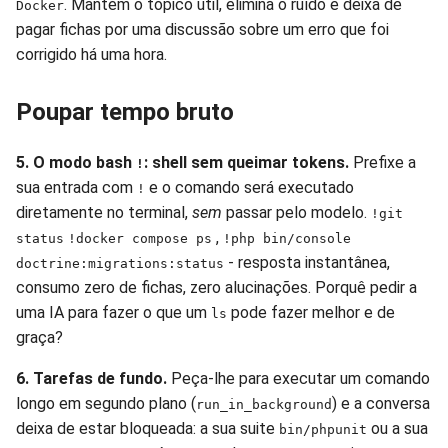
. Mantém o tópico útil, elimina o ruído e deixa de
Docker
pagar fichas por uma discussão sobre um erro que foi
corrigido há uma hora.
Poupar tempo bruto
5. O modo bash
: shell sem queimar tokens.
Prefixe a
!
sua entrada com
e o comando será executado
!
diretamente no terminal,
sem
passar pelo modelo.
!git
,
status
!docker compose ps
!php bin/console
- resposta instantânea,
doctrine:migrations:status
consumo zero de fichas, zero alucinações. Porquê pedir a
uma IA para fazer o que um
pode fazer melhor e de
ls
graça?
6. Tarefas de fundo.
Peça-lhe para executar um comando
longo em segundo plano (
) e a conversa
run_in_background
deixa de estar bloqueada: a sua suite
ou a sua
bin/phpunit