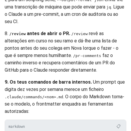
uma transcrição de máquina que pode enviar para
. Ligue
jq
o Claude a um pre-commit, a um cron de auditoria ou ao
seu CI.
8.
antes de abrir o PR.
revê as
/review
/review
alterações em curso no seu ramo e dá-lhe uma lista de
pontos antes do seu colega em Nova Iorque o fazer - o
que é sempre menos humilhante.
faz o
/pr-comments
caminho inverso e recupera comentários de um PR do
GitHub para o Claude responder diretamente.
9. Os teus comandos de barra internos.
Um prompt que
digita dez vezes por semana merece um ficheiro
. O corpo do Markdown torna-
.claude/commands/<nom>.md
se o modelo, o frontmatter enquadra as ferramentas
autorizadas:
📋
markdown