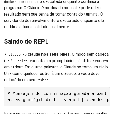
é executada enquanto continua a
docker compose up
programar. O Cláudio é notificado no final e pode reler o
resultado sem que tenha de tomar conta do terminal. O
servidor de desenvolvimento é executado enquanto ele
codifica a funcionalidade: finalmente.
Saindo do REPL
7.
claude nos seus pipes.
O modo sem cabeça
claude -p
(
/
) executa um prompt único, lê stdin e escreve
-p
--print
em stdout. Em outras palavras, o Claude se torna um tijolo
Unix como qualquer outro. É um clássico, e você deve
colocá-lo em seu
:
.zshrc
# Mensagem de confirmação gerada a partir 
E para um scripting sério,
envia-lhe
--output-format json