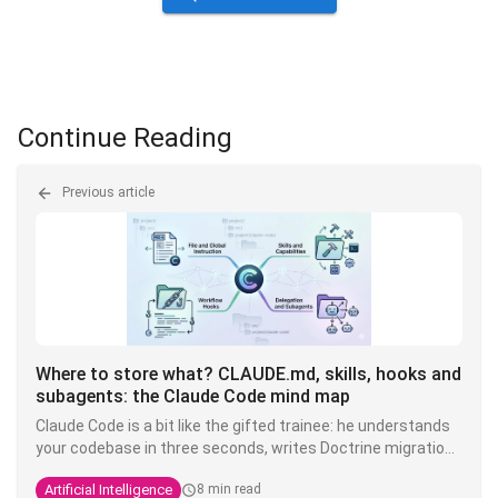
Continue Reading
Previous article
Where to store what? CLAUDE.md, skills, hooks and
subagents: the Claude Code mind map
Claude Code is a bit like the gifted trainee: he understands
your codebase in three seconds, writes Doctrine migrations
while you're drinking your coffee, but you have to tell him
Artificial Intelligence
8 min read
ten times that here we write
and not
. The
TEXT
VARCHAR