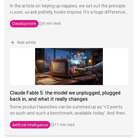
In the article on tidying up nappies, we set out the principle:
ask politely, hooks impose. It's a huge difference.
CLAUDE.md
You can write write "never touch the product" in bold, in
Development
6 min read
capitals, with three exclamation exclamation marks in your
- it's still a suggestion that a model interprets. A
CLAUDE.md
hook, on the other hand, is deterministic shell code that is
executed
Next article
outside
Claude's head of Claude's head: it doesn't
negotiate, it doesn't hallucinate, and it doesn't cost
anything in context. It's the only layer that transforms an
into a guarantee.
Claude Fable 5: the model we unplugged, plugged
back in, and what it really changes
Some product launches can be summed up as ‘+2 points
on such-and-such a benchmark, available today’. And then
there’s Claude Fable 5, released on 9 June 2026: the first
Artificial Intelligence
11 min read
model in the
Mythos
range to be made available to the
general public, taken offline by the US government three
days later, then brought back online nineteen days after