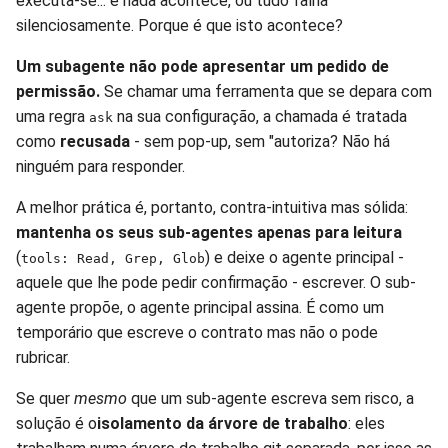
executa-se... e nada acontece, ou tudo falha
silenciosamente. Porque é que isto acontece?
Um subagente não pode apresentar um pedido de
permissão.
Se chamar uma ferramenta que se depara com
uma regra
na sua configuração, a chamada é tratada
ask
como
recusada
- sem pop-up, sem "autoriza? Não há
ninguém para responder.
A melhor prática é, portanto, contra-intuitiva mas sólida:
mantenha os seus sub-agentes apenas para leitura
(
) e deixe o agente principal -
tools: Read, Grep, Glob
aquele que lhe pode pedir confirmação - escrever. O sub-
agente propõe, o agente principal assina. É como um
temporário que escreve o contrato mas não o pode
rubricar.
Se quer
mesmo
que um sub-agente escreva sem risco, a
solução é o
isolamento da árvore de trabalho
: eles