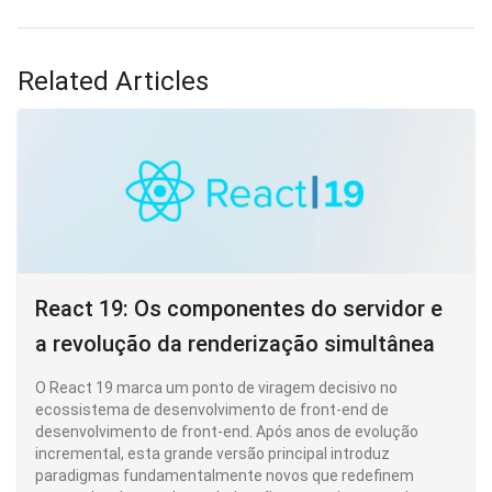
that following a standoff that few in the tech industry had
seen coming. In the meantime, a handful of developers
discovered that their production pipeline relied on a model
Related Articles
that an administrative letter could shut down overnight.
React 19: Os componentes do servidor e
a revolução da renderização simultânea
O React 19 marca um ponto de viragem decisivo no
ecossistema de desenvolvimento de front-end de
desenvolvimento de front-end. Após anos de evolução
incremental, esta grande versão principal introduz
paradigmas fundamentalmente novos que redefinem