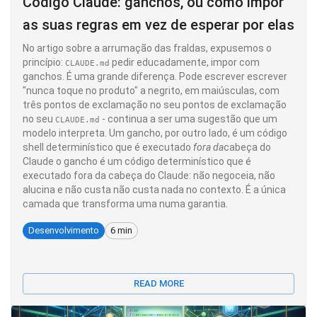
Código Claude: ganchos, ou como impor
as suas regras em vez de esperar por elas
No artigo sobre a arrumação das fraldas, expusemos o
princípio:
pedir educadamente, impor com
CLAUDE.md
ganchos. É uma grande diferença. Pode escrever escrever
"nunca toque no produto" a negrito, em maiúsculas, com
três pontos de exclamação no seu pontos de exclamação
no seu
- continua a ser uma sugestão que um
CLAUDE.md
modelo interpreta. Um gancho, por outro lado, é um código
shell determinístico que é executado
fora da
cabeça do
Claude o gancho é um código determinístico que é
executado fora da cabeça do Claude: não negoceia, não
alucina e não custa não custa nada no contexto. É a única
camada que transforma uma numa garantia.
Desenvolvimento
6 min
READ MORE