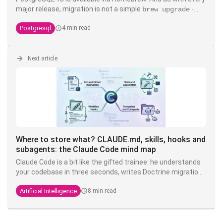
major release, migration is not a simple
-
brew upgrade
data files are not data files are not backward compatible
Postgresql
4 min read
between major versions. Here's the full, tested procedure,
including the known pitfalls.
Next article
Where to store what? CLAUDE.md, skills, hooks and
subagents: the Claude Code mind map
Claude Code is a bit like the gifted trainee: he understands
your codebase in three seconds, writes Doctrine migrations
while you're drinking your coffee, but you have to tell him
Artificial Intelligence
8 min read
ten times that here we write
and not
. The
TEXT
VARCHAR
solution is not to shout louder in the prompt - it's to put
each instruction in the right place.