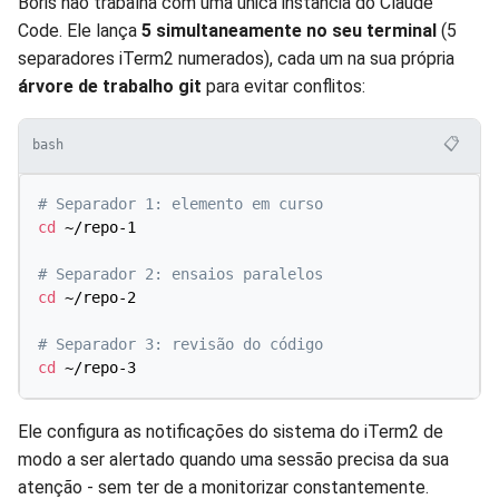
Boris não trabalha com uma única instância do Claude
Code. Ele lança
5 simultaneamente no seu terminal
(5
separadores iTerm2 numerados), cada um na sua própria
árvore de trabalho git
para evitar conflitos:
📋
bash
# Separador 1: elemento em curso
cd
 ~/repo-1

# Separador 2: ensaios paralelos
cd
 ~/repo-2

# Separador 3: revisão do código
cd
Ele configura as notificações do sistema do iTerm2 de
modo a ser alertado quando uma sessão precisa da sua
atenção - sem ter de a monitorizar constantemente.