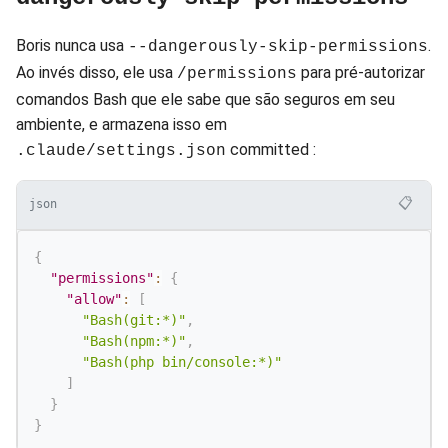
Boris nunca usa
.
--dangerously-skip-permissions
Ao invés disso, ele usa
para pré-autorizar
/permissions
comandos Bash que ele sabe que são seguros em seu
ambiente, e armazena isso em
committed :
.claude/settings.json
📋
json
{
"permissions"
:
{
"allow"
:
[
"Bash(git:*)"
,
"Bash(npm:*)"
,
"Bash(php bin/console:*)"
]
}
}