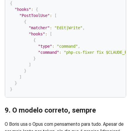
{
"hooks"
:
{
"PostToolUse"
:
[
{
"matcher"
:
"Edit|Write"
,
"hooks"
:
[
{
"type"
:
"command"
,
"command"
:
"php-cs-fixer fix $CLAUDE_FI
}
]
}
]
}
}
9. O modelo correto, sempre
O Boris usa o Opus com pensamento para tudo. Apesar de