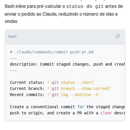
Bash inline para pré-calcular o
antes de
status do git
enviar o pedido ao Claude, reduzindo o número de idas e
vindas:
📋
bash
# .claude/commands/commit-push-pr.md
---

description: Commit staged changes, push and create 
---

Current status: 
!
`
git
 status 
--short
`
Current branch: 
!
`
git
 branch --show-current
`
Recent commits: 
!
`
git
 log 
--oneline
-5
`
Create a conventional commit 
for
 the staged changes 
push to origin, and create a PR with a 
clear