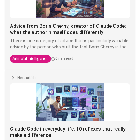
Advice from Boris Cherny, creator of Claude Code:
what the author himself does differently
There is one category of advice that is particularly valuable:
advice by the person who built the tool. Boris Cherny is the
Anthropic engineer who created Claude Code. He regularly
Artificial Intelligence
6 min read
shares his practices on X, and what's striking is that his
setup is, in his own words,
"surprisingly vanilla
" - proof that
the fundamentals fundamentals are enough to be highly
productive.
Next article
Claude Code in everyday life: 10 reflexes that really
make a difference