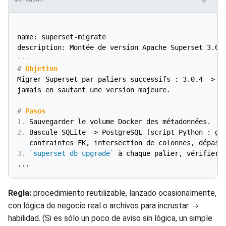
---
name: superset-migrate

description: Montée de version Apache Superset 3.0.
---
#
 Objetivo
Migrer Superset par paliers successifs : 3.0.4 -> 4.
jamais en sautant une version majeure.

#
 Pasos
1.
2.
 Bascule SQLite -> PostgreSQL (script Python : gér
3.
`superset db upgrade`
 à chaque palier, vérifier a
Regla:
procedimiento reutilizable, lanzado ocasionalmente,
con lógica de negocio real o archivos para incrustar →
habilidad. (Si es sólo un poco de aviso sin lógica, un simple