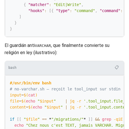
{
"matcher"
:
"Edit|Write"
,
"hooks"
:
[
{
"type"
:
"command"
,
"command"
:
"
]
}
}
El guardián anti
, que finalmente convierte su
VARCHAR
religión en ley (ilustrativo):
📋
bash
#/usr/bin/env bash
# no-varchar.sh — reçoit le tool_input sur stdin
input
=
$(
cat
)
file
=
$(
echo
"
$input
"
|
 jq 
-r
'.tool_input.file_p
content
=
$(
echo
"
$input
"
|
 jq 
-r
'.tool_input.conten
if
[
[
"
$file
"
==
 *
"/migrations/"
* 
]
]
&&
grep
-qiE
'
echo
"Chez nous c'est TEXT, jamais VARCHAR. Migra