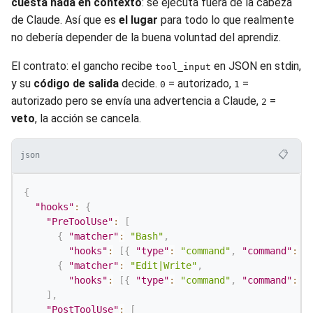
cuesta nada en contexto
: se ejecuta fuera de la cabeza
de Claude. Así que es
el lugar
para todo lo que realmente
no debería depender de la buena voluntad del aprendiz.
El contrato: el gancho recibe
en JSON en stdin,
tool_input
y su
código de salida
decide.
= autorizado,
=
0
1
autorizado pero se envía una advertencia a Claude,
=
2
veto
, la acción se cancela.
📋
json
{
"hooks"
:
{
"PreToolUse"
:
[
{
"matcher"
:
"Bash"
,
"hooks"
:
[
{
"type"
:
"command"
,
"command"
:
"
{
"matcher"
:
"Edit|Write"
,
"hooks"
:
[
{
"type"
:
"command"
,
"command"
:
"
]
,
"PostToolUse"
:
[