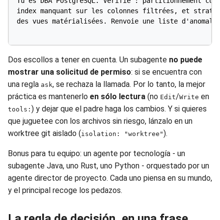
Tu es DBA PostgreSQL. Vérifie : partitionnement corr
index manquant sur les colonnes filtrées, et stratég
des vues matérialisées. Renvoie une liste d'anomalie
Dos escollos a tener en cuenta. Un subagente
no puede
mostrar una solicitud de permiso
: si se encuentra con
una regla
, se rechaza la llamada. Por lo tanto, la mejor
ask
práctica es mantenerlo
en sólo lectura
(no
/
en
Edit
Write
) y dejar que el padre haga los cambios. Y si quieres
tools:
que juguetee con los archivos sin riesgo, lánzalo en un
worktree git aislado (
).
isolation: "worktree"
Bonus para tu equipo: un agente por tecnología - un
subagente Java, uno Rust, uno Python - orquestado por un
agente director de proyecto. Cada uno piensa en su mundo,
y el principal recoge los pedazos.
La regla de decisión, en una frase