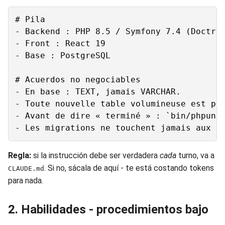
# Pila

- Backend : PHP 8.5 / Symfony 7.4 (Doctrin
- Front : React 19

- Base : PostgreSQL

# Acuerdos no negociables

- En base : TEXT, jamais VARCHAR.

- Toute nouvelle table volumineuse est par
- Avant de dire « terminé » : `bin/phpunit
Regla:
si la instrucción debe ser verdadera
cada
turno, va a
. Si no, sácala de aquí - te está costando tokens
CLAUDE.md
para nada.
2. Habilidades - procedimientos bajo