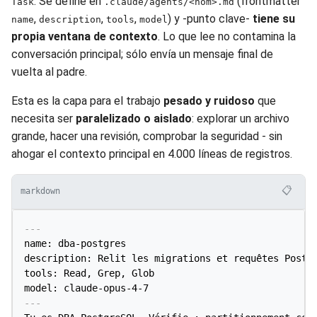
. Se define en
(frontmatter
Task
.claude/agents/<nom>.md
,
,
,
) y -punto clave-
tiene su
name
description
tools
model
propia ventana de contexto
. Lo que lee no contamina la
conversación principal; sólo envía un mensaje final de
vuelta al padre.
Esta es la capa para el trabajo
pesado y ruidoso
que
necesita ser
paralelizado o aislado
: explorar un archivo
grande, hacer una revisión, comprobar la seguridad - sin
ahogar el contexto principal en 4.000 líneas de registros.
📋
markdown
---
name: dba-postgres

description: Relit les migrations et requêtes Postgr
tools: Read, Grep, Glob

model: claude-opus-4-7
---