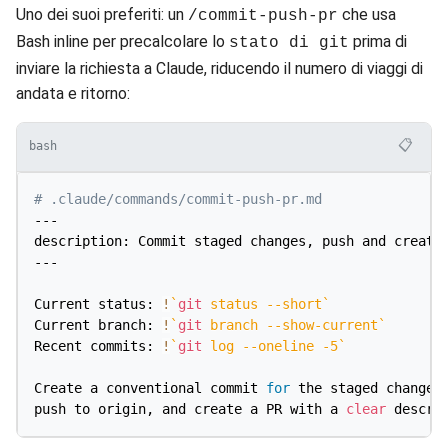
Uno dei suoi preferiti: un
che usa
/commit-push-pr
Bash inline per precalcolare lo
prima di
stato di git
inviare la richiesta a Claude, riducendo il numero di viaggi di
andata e ritorno:
📋
bash
# .claude/commands/commit-push-pr.md
---

description: Commit staged changes, push and create 
---

Current status: 
!
`
git
 status 
--short
`
Current branch: 
!
`
git
 branch --show-current
`
Recent commits: 
!
`
git
 log 
--oneline
-5
`
Create a conventional commit 
for
 the staged changes 
push to origin, and create a PR with a 
clear