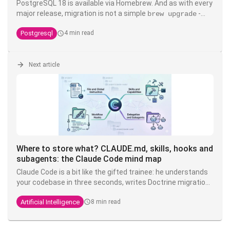
PostgreSQL 18 is available via Homebrew. And as with every
major release, migration is not a simple
-
brew upgrade
data files are not data files are not backward compatible
Postgresql
4 min read
between major versions. Here's the full, tested procedure,
including the known pitfalls.
Next article
Where to store what? CLAUDE.md, skills, hooks and
subagents: the Claude Code mind map
Claude Code is a bit like the gifted trainee: he understands
your codebase in three seconds, writes Doctrine migrations
while you're drinking your coffee, but you have to tell him
Artificial Intelligence
8 min read
ten times that here we write
and not
. The
TEXT
VARCHAR
solution is not to shout louder in the prompt - it's to put
each instruction in the right place.