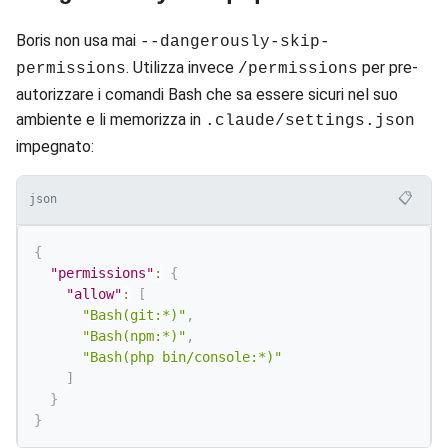
Boris non usa mai
--dangerously-skip-
. Utilizza invece
per pre-
permissions
/permissions
autorizzare i comandi Bash che sa essere sicuri nel suo
ambiente e li memorizza in
.claude/settings.json
impegnato:
📋
json
{
"permissions"
:
{
"allow"
:
[
"Bash(git:*)"
,
"Bash(npm:*)"
,
"Bash(php bin/console:*)"
]
}
}