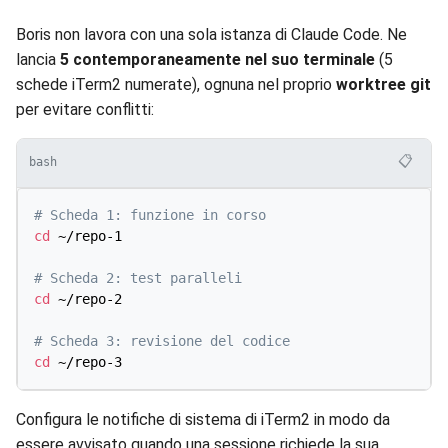
Boris non lavora con una sola istanza di Claude Code. Ne
lancia
5 contemporaneamente nel suo terminale
(5
schede iTerm2 numerate), ognuna nel proprio
worktree git
per evitare conflitti:
📋
bash
# Scheda 1: funzione in corso
cd
 ~/repo-1

# Scheda 2: test paralleli
cd
 ~/repo-2

# Scheda 3: revisione del codice
cd
Configura le notifiche di sistema di iTerm2 in modo da
essere avvisato quando una sessione richiede la sua