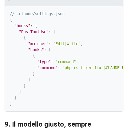
// .claude/settings.json
{
"hooks"
:
{
"PostToolUse"
:
[
{
"matcher"
:
"Edit|Write"
,
"hooks"
:
[
{
"type"
:
"command"
,
"command"
:
"php-cs-fixer fix $CLAUDE_FI
}
]
}
]
}
}
9. Il modello giusto, sempre