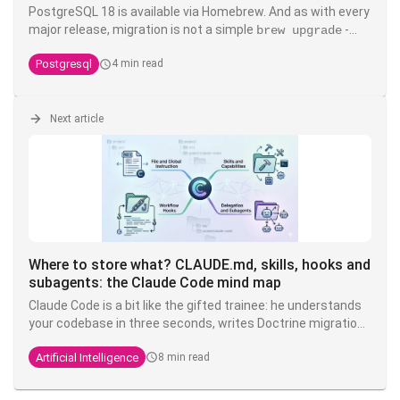
PostgreSQL 18 is available via Homebrew. And as with every
major release, migration is not a simple
-
brew upgrade
data files are not data files are not backward compatible
Postgresql
4 min read
between major versions. Here's the full, tested procedure,
including the known pitfalls.
Next article
Where to store what? CLAUDE.md, skills, hooks and
subagents: the Claude Code mind map
Claude Code is a bit like the gifted trainee: he understands
your codebase in three seconds, writes Doctrine migrations
while you're drinking your coffee, but you have to tell him
Artificial Intelligence
8 min read
ten times that here we write
and not
. The
TEXT
VARCHAR
solution is not to shout louder in the prompt - it's to put
each instruction in the right place.