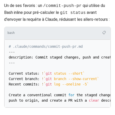
Un de ses favoris : un
qui utilise du
/commit-push-pr
Bash inline pour pré-calculer le
avant
git status
d'envoyer la requête à Claude, réduisant les allers-retours :
📋
bash
# .claude/commands/commit-push-pr.md
---

description: Commit staged changes, push and create 
---

Current status: 
!
`
git
 status 
--short
`
Current branch: 
!
`
git
 branch --show-current
`
Recent commits: 
!
`
git
 log 
--oneline
-5
`
Create a conventional commit 
for
 the staged changes 
push to origin, and create a PR with a 
clear