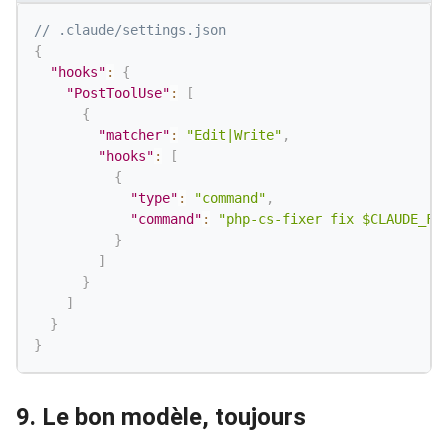
// .claude/settings.json
{
"hooks"
:
{
"PostToolUse"
:
[
{
"matcher"
:
"Edit|Write"
,
"hooks"
:
[
{
"type"
:
"command"
,
"command"
:
"php-cs-fixer fix $CLAUDE_FI
}
]
}
]
}
}
9. Le bon modèle, toujours