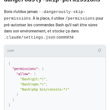
Boris n'utilise jamais
--dangerously-skip-
. À la place, il utilise
pour
permissions
/permissions
pré-autoriser les commandes Bash qu'il sait être sûres
dans son environnement, et stocke ça dans
committé :
.claude/settings.json
📋
json
{
"permissions"
:
{
"allow"
:
[
"Bash(git:*)"
,
"Bash(npm:*)"
,
"Bash(php bin/console:*)"
]
}
}