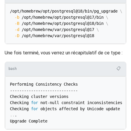
/opt/homebrew/opt/postgresql@18/bin/pg_upgrade 
\
-b
 /opt/homebrew/opt/postgresql@17/bin 
\
-B
 /opt/homebrew/opt/postgresql@18/bin 
\
-d
 /opt/homebrew/var/postgresql@17 
\
-D
Une fois terminé, vous verrez un récapitulatif de ce type :
📋
bash
Performing Consistency Checks

-----------------------------

Checking cluster versions                           
Checking 
for
 not-null constraint inconsistencies    
Checking 
for
..
.
