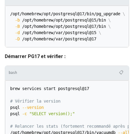
/opt/homebrew/opt/postgresql@17/bin/pg_upgrade 
\
-b
 /opt/homebrew/opt/postgresql@15/bin 
\
-B
 /opt/homebrew/opt/postgresql@17/bin 
\
-d
 /opt/homebrew/var/postgresql@15 
\
-D
Démarrer PG17 et vérifier :
📋
bash
brew services start postgresql@17

# Vérifier la version
psql 
--version
psql 
-c
"SELECT version();"
# Relancer les stats (fortement recommandé après pg
/opt/homebrew/opt/postgresql@17/bin/vacuumdb 
--all