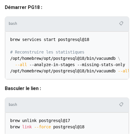
Démarrer PG18 :
📋
bash
brew services start postgresql@18

# Reconstruire les statistiques
/opt/homebrew/opt/postgresql@18/bin/vacuumdb 
\
--all
 --analyze-in-stages --missing-stats-only

/opt/homebrew/opt/postgresql@18/bin/vacuumdb 
--all
Basculer le lien :
📋
bash
brew unlink postgresql@17

brew 
link
--force