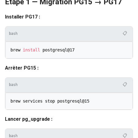
Étape 1 — Migration PG15 → PG17
Installer PG17 :
📋
bash
brew 
install
Arrêter PG15 :
📋
bash
Lancer pg_upgrade :
📋
bash