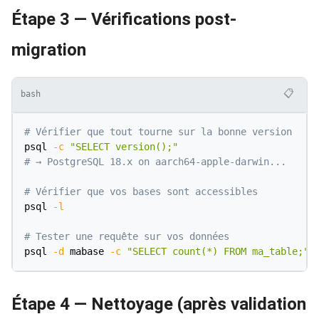
Étape 3 — Vérifications post-
migration
📋
bash
# Vérifier que tout tourne sur la bonne version
psql 
-c
"SELECT version();"
# → PostgreSQL 18.x on aarch64-apple-darwin...
# Vérifier que vos bases sont accessibles
psql 
-l
# Tester une requête sur vos données
psql 
-d
 mabase 
-c
"SELECT count(*) FROM ma_table;"
Étape 4 — Nettoyage (après validation