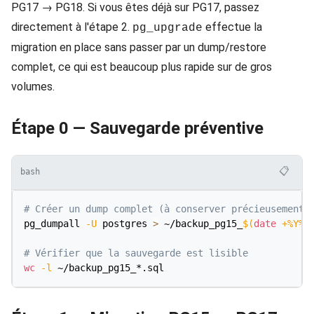
PG17 → PG18. Si vous êtes déjà sur PG17, passez
directement à l'étape 2.
effectue la
pg_upgrade
migration en place sans passer par un dump/restore
complet, ce qui est beaucoup plus rapide sur de gros
volumes.
Étape 0 — Sauvegarde préventive
📋
bash
# Créer un dump complet (à conserver précieusement)
pg_dumpall 
-U
 postgres 
>
 ~/backup_pg15_
$(
date
 +%Y%m
# Vérifier que la sauvegarde est lisible
wc
-l