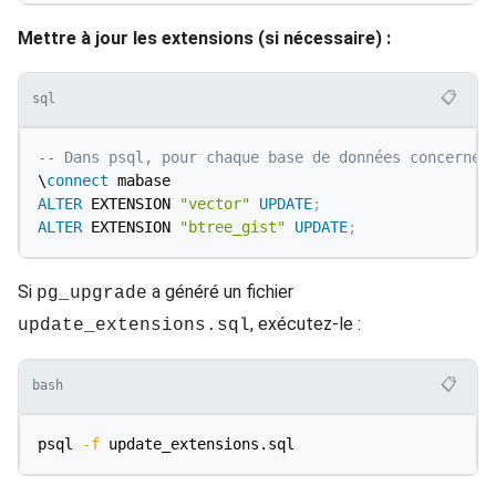
Mettre à jour les extensions (si nécessaire) :
📋
sql
-- Dans psql, pour chaque base de données concernée
\
connect
ALTER
 EXTENSION 
"vector"
UPDATE
;
ALTER
 EXTENSION 
"btree_gist"
UPDATE
;
Si
a généré un fichier
pg_upgrade
, exécutez-le :
update_extensions.sql
📋
bash
psql 
-f