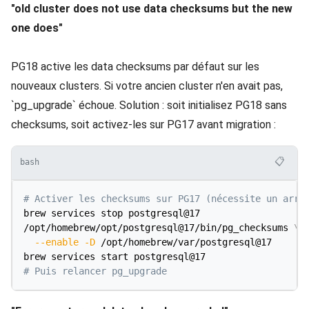
"old cluster does not use data checksums but the new
one does"
PG18 active les data checksums par défaut sur les
nouveaux clusters. Si votre ancien cluster n'en avait pas,
`pg_upgrade` échoue. Solution : soit initialisez PG18 sans
checksums, soit activez-les sur PG17 avant migration :
📋
bash
# Activer les checksums sur PG17 (nécessite un arrê
brew services stop postgresql@17

/opt/homebrew/opt/postgresql@17/bin/pg_checksums 
\
--enable
-D
 /opt/homebrew/var/postgresql@17

# Puis relancer pg_upgrade