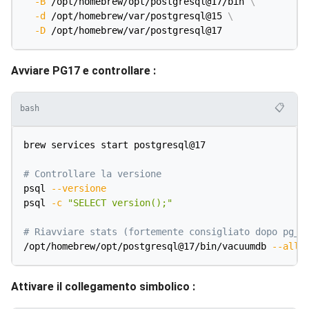
-B
 /opt/homebrew/opt/postgresql@17/bin 
\
-d
 /opt/homebrew/var/postgresql@15 
\
-D
Avviare PG17 e controllare :
📋
bash
brew services start postgresql@17

# Controllare la versione
psql 
--versione
psql 
-c
"SELECT version();"
# Riavviare stats (fortemente consigliato dopo pg_u
/opt/homebrew/opt/postgresql@17/bin/vacuumdb 
--all
Attivare il collegamento simbolico :