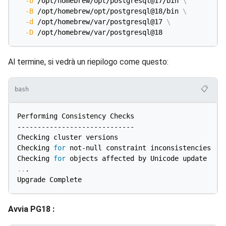
-b
 /opt/homebrew/opt/postgresql@17/bin 
\
-B
 /opt/homebrew/opt/postgresql@18/bin 
\
-d
 /opt/homebrew/var/postgresql@17 
\
-D
Al termine, si vedrà un riepilogo come questo:
📋
bash
Performing Consistency Checks

-----------------------------

Checking cluster versions                           
Checking 
for
 not-null constraint inconsistencies    
Checking 
for
..
.

Avvia PG18 :