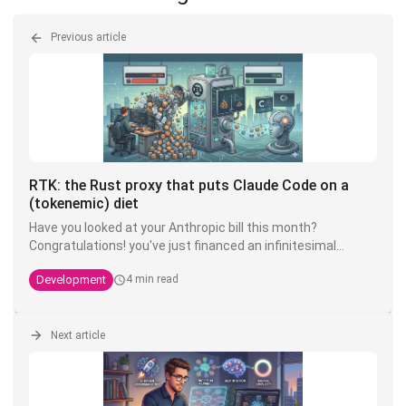
Previous article
RTK: the Rust proxy that puts Claude Code on a
(tokenemic) diet
Have you looked at your Anthropic bill this month?
Congratulations! you've just financed an infinitesimal
fraction of the next model. The good news is that there's
Development
4 min read
an open source tool that can divide your token
consumption by 4 to 10 - and it's called
RTK
.
Next article