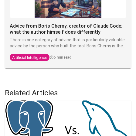
Advice from Boris Cherny, creator of Claude Code:
what the author himself does differently
There is one category of advice that is particularly valuable:
advice by the person who built the tool. Boris Cherny is the
Anthropic engineer who created Claude Code. He regularly
Artificial Intelligence
6 min read
shares his practices on X, and what's striking is that his
setup is, in his own words,
"surprisingly vanilla
" - proof that
the fundamentals fundamentals are enough to be highly
productive.
Related Articles