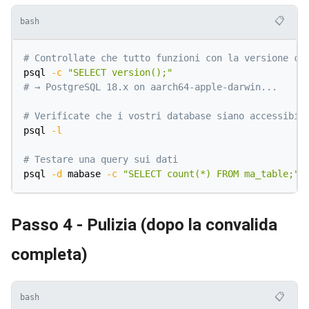
📋
bash
# Controllate che tutto funzioni con la versione co
psql 
-c
"SELECT version();"
# → PostgreSQL 18.x on aarch64-apple-darwin...
# Verificate che i vostri database siano accessibil
psql 
-l
# Testare una query sui dati
psql 
-d
 mabase 
-c
"SELECT count(*) FROM ma_table;"
Passo 4 - Pulizia (dopo la convalida
completa)
📋
bash