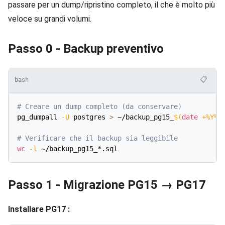
passare per un dump/ripristino completo, il che è molto più
veloce su grandi volumi.
Passo 0 - Backup preventivo
📋
bash
# Creare un dump completo (da conservare)
pg_dumpall 
-U
 postgres 
>
 ~/backup_pg15_
$(
date
 +%Y%m
# Verificare che il backup sia leggibile
wc
-l
Passo 1 - Migrazione PG15 → PG17
Installare PG17 :