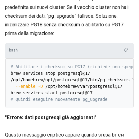
predefinita sui nuovi cluster. Se il vecchio cluster non ha i
checksum dei dati, `pg_upgrade` fallisce. Soluzione:
inizializzare PG18 senza checksum o abilitarlo su PG17
prima della migrazione:
📋
bash
# Abilitare i checksum su PG17 (richiede uno spegni
brew services stop postgresql@17

/opt/homebrew/opt/postgresql@17/bin/pg_checksums 
\
--enable
-D
 /opt/homebrew/var/postgresql@17

# Quindi eseguire nuovamente pg_upgrade
"Errore: dati postgresql già aggiornati"
Questo messaggio criptico appare quando si usa
brew