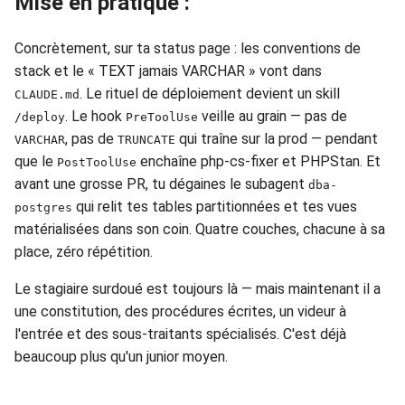
Mise en pratique :
Concrètement, sur ta status page : les conventions de
stack et le « TEXT jamais VARCHAR » vont dans
. Le rituel de déploiement devient un skill
CLAUDE.md
. Le hook
veille au grain — pas de
/deploy
PreToolUse
, pas de
qui traîne sur la prod — pendant
VARCHAR
TRUNCATE
que le
enchaîne php-cs-fixer et PHPStan. Et
PostToolUse
avant une grosse PR, tu dégaines le subagent
dba-
qui relit tes tables partitionnées et tes vues
postgres
matérialisées dans son coin. Quatre couches, chacune à sa
place, zéro répétition.
Le stagiaire surdoué est toujours là — mais maintenant il a
une constitution, des procédures écrites, un videur à
l'entrée et des sous-traitants spécialisés. C'est déjà
beaucoup plus qu'un junior moyen.