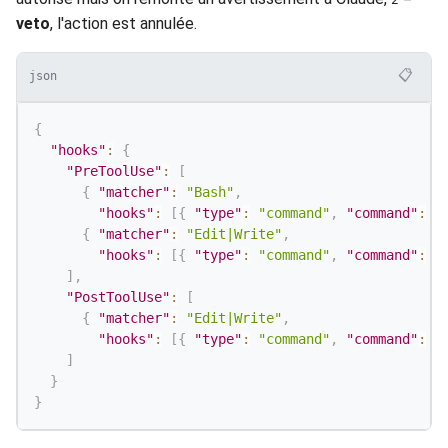
veto
, l'action est annulée.
📋
json
{
"hooks"
:
{
"PreToolUse"
:
[
{
"matcher"
:
"Bash"
,
"hooks"
:
[
{
"type"
:
"command"
,
"command"
:
"
{
"matcher"
:
"Edit|Write"
,
"hooks"
:
[
{
"type"
:
"command"
,
"command"
:
"
]
,
"PostToolUse"
:
[
{
"matcher"
:
"Edit|Write"
,
"hooks"
:
[
{
"type"
:
"command"
,
"command"
:
"
]
}
}