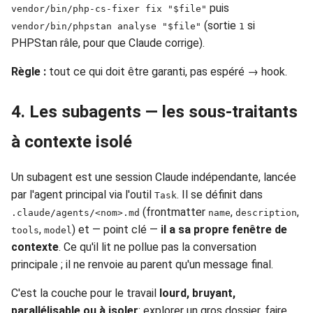
puis
vendor/bin/php-cs-fixer fix "$file"
(sortie
si
vendor/bin/phpstan analyse "$file"
1
PHPStan râle, pour que Claude corrige).
Règle :
tout ce qui doit être garanti, pas espéré → hook.
4. Les subagents — les sous-traitants
à contexte isolé
Un subagent est une session Claude indépendante, lancée
par l'agent principal via l'outil
. Il se définit dans
Task
(frontmatter
,
,
.claude/agents/<nom>.md
name
description
,
) et — point clé —
il a sa propre fenêtre de
tools
model
contexte
. Ce qu'il lit ne pollue pas la conversation
principale ; il ne renvoie au parent qu'un message final.
C'est la couche pour le travail
lourd, bruyant,
parallélisable ou à isoler
: explorer un gros dossier, faire