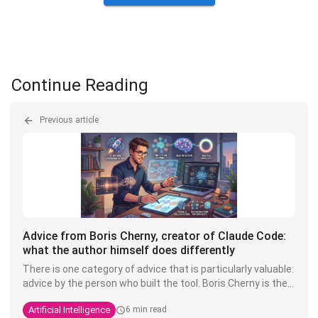
Continue Reading
Previous article
Advice from Boris Cherny, creator of Claude Code:
what the author himself does differently
There is one category of advice that is particularly valuable:
advice by the person who built the tool. Boris Cherny is the
Anthropic engineer who created Claude Code. He regularly
Artificial Intelligence
6 min read
shares his practices on X, and what's striking is that his