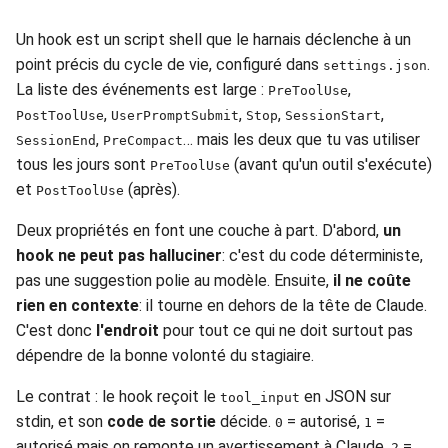
Un hook est un script shell que le harnais déclenche à un
point précis du cycle de vie, configuré dans
.
settings.json
La liste des événements est large :
,
PreToolUse
,
,
,
,
PostToolUse
UserPromptSubmit
Stop
SessionStart
,
… mais les deux que tu vas utiliser
SessionEnd
PreCompact
tous les jours sont
(avant qu'un outil s'exécute)
PreToolUse
et
(après).
PostToolUse
Deux propriétés en font une couche à part. D'abord,
un
hook ne peut pas halluciner
: c'est du code déterministe,
pas une suggestion polie au modèle. Ensuite,
il ne coûte
rien en contexte
: il tourne en dehors de la tête de Claude.
C'est donc
l'endroit
pour tout ce qui ne doit surtout pas
dépendre de la bonne volonté du stagiaire.
Le contrat : le hook reçoit le
en JSON sur
tool_input
stdin, et son
code de sortie
décide.
= autorisé,
=
0
1
autorisé mais on remonte un avertissement à Claude,
=
2