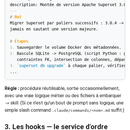
description: Montée de version Apache Superset 3.0.
---
#
 But
Migrer Superset par paliers successifs : 3.0.4 -> 4.
jamais en sautant une version majeure.

#
 Étapes
1.
2.
 Bascule SQLite -> PostgreSQL (script Python : gér
3.
`superset db upgrade`
 à chaque palier, vérifier a
Règle :
procédure réutilisable, sortie occasionnellement,
avec une vraie logique métier ou des fichiers à embarquer
→ skill. (Si ce n'est qu'un bout de prompt sans logique, une
simple slash command
suffit.)
.claude/commands/<nom>.md
3. Les hooks — le service d'ordre