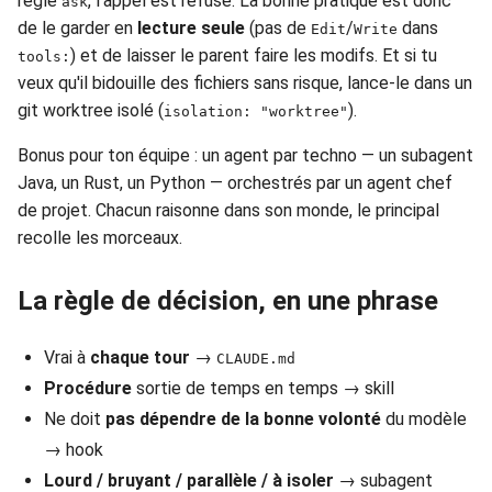
règle
, l'appel est refusé. La bonne pratique est donc
ask
de le garder en
lecture seule
(pas de
/
dans
Edit
Write
) et de laisser le parent faire les modifs. Et si tu
tools:
veux qu'il bidouille des fichiers sans risque, lance-le dans un
git worktree isolé (
).
isolation: "worktree"
Bonus pour ton équipe : un agent par techno — un subagent
Java, un Rust, un Python — orchestrés par un agent chef
de projet. Chacun raisonne dans son monde, le principal
recolle les morceaux.
La règle de décision, en une phrase
Vrai à
chaque tour
→
CLAUDE.md
Procédure
sortie de temps en temps → skill
Ne doit
pas dépendre de la bonne volonté
du modèle
→ hook
Lourd / bruyant / parallèle / à isoler
→ subagent