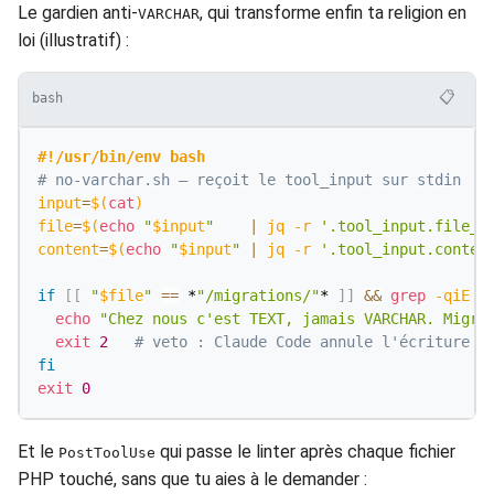
Le gardien anti-
, qui transforme enfin ta religion en
VARCHAR
loi (illustratif) :
📋
bash
#!/usr/bin/env bash
# no-varchar.sh — reçoit le tool_input sur stdin
input
=
$(
cat
)
file
=
$(
echo
"
$input
"
|
 jq 
-r
'.tool_input.file_p
content
=
$(
echo
"
$input
"
|
 jq 
-r
'.tool_input.conten
if
[
[
"
$file
"
==
 *
"/migrations/"
* 
]
]
&&
grep
-qiE
'
echo
"Chez nous c'est TEXT, jamais VARCHAR. Migra
exit
2
# veto : Claude Code annule l'écriture
fi
exit
0
Et le
qui passe le linter après chaque fichier
PostToolUse
PHP touché, sans que tu aies à le demander :