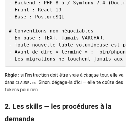
- Backend : PHP 8.5 / Symfony 7.4 (Doctrin
- Front : React 19

- Base : PostgreSQL

# Conventions non négociables

- En base : TEXT, jamais VARCHAR.

- Toute nouvelle table volumineuse est par
- Avant de dire « terminé » : `bin/phpunit
Règle :
si l'instruction doit être vraie à
chaque
tour, elle va
dans
. Sinon, dégage-la d'ici — elle te coûte des
CLAUDE.md
tokens pour rien.
2. Les skills — les procédures à la
demande