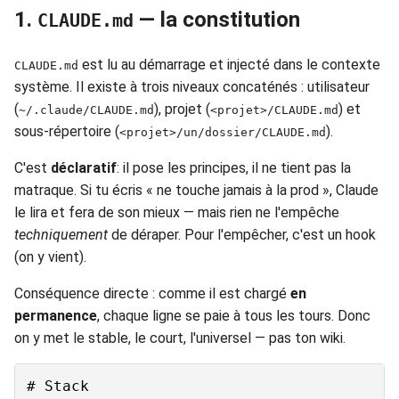
1.
— la constitution
CLAUDE.md
est lu au démarrage et injecté dans le contexte
CLAUDE.md
système. Il existe à trois niveaux concaténés : utilisateur
(
), projet (
) et
~/.claude/CLAUDE.md
<projet>/CLAUDE.md
sous-répertoire (
).
<projet>/un/dossier/CLAUDE.md
C'est
déclaratif
: il pose les principes, il ne tient pas la
matraque. Si tu écris « ne touche jamais à la prod », Claude
le lira et fera de son mieux — mais rien ne l'empêche
techniquement
de déraper. Pour l'empêcher, c'est un hook
(on y vient).
Conséquence directe : comme il est chargé
en
permanence
, chaque ligne se paie à tous les tours. Donc
on y met le stable, le court, l'universel — pas ton wiki.
# Stack
