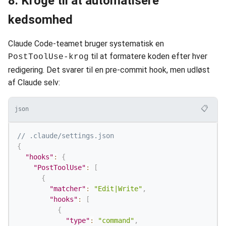
8. Kroge til at automatisere
kedsomhed
Claude Code-teamet bruger systematisk en
til at formatere koden efter hver
PostToolUse-krog
redigering. Det svarer til en pre-commit hook, men udløst
af Claude selv:
📋
json
// .claude/settings.json
{
"hooks"
:
{
"PostToolUse"
:
[
{
"matcher"
:
"Edit|Write"
,
"hooks"
:
[
{
"type"
:
"command"
,