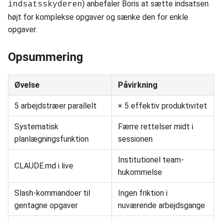
) anbefaler Boris at sætte indsatsen
indsatsskyderen
højt for komplekse opgaver og sænke den for enkle
opgaver.
Opsummering
Øvelse
Påvirkning
5 arbejdstræer parallelt
× 5 effektiv produktivitet
Systematisk
Færre rettelser midt i
planlægningsfunktion
sessionen
Institutionel team-
CLAUDE.md i live
hukommelse
Slash-kommandoer til
Ingen friktion i
gentagne opgaver
nuværende arbejdsgange