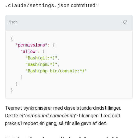
committed :
.claude/settings.json
📋
json
{
"permissions"
:
{
"allow"
:
[
"Bash(git:*)"
,
"Bash(npm:*)"
,
"Bash(php bin/console:*)"
]
}
}
Teamet synkroniserer med disse standardindstillinger.
Dette er
"compound engineering
"-tilgangen: Læg god
praksis i repoet én gang, så får alle gavn af det.