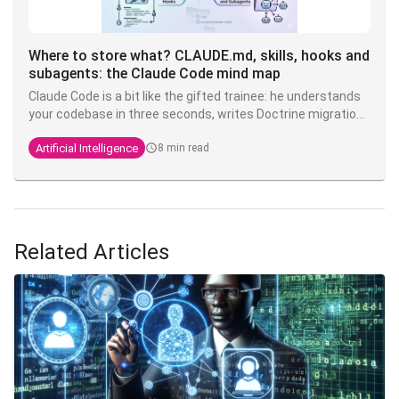
Where to store what? CLAUDE.md, skills, hooks and
subagents: the Claude Code mind map
Claude Code is a bit like the gifted trainee: he understands
your codebase in three seconds, writes Doctrine migrations
while you're drinking your coffee, but you have to tell him
Artificial Intelligence
8 min read
ten times that here we write
and not
. The
TEXT
VARCHAR
solution is not to shout louder in the prompt - it's to put
each instruction in the right place.
Related Articles