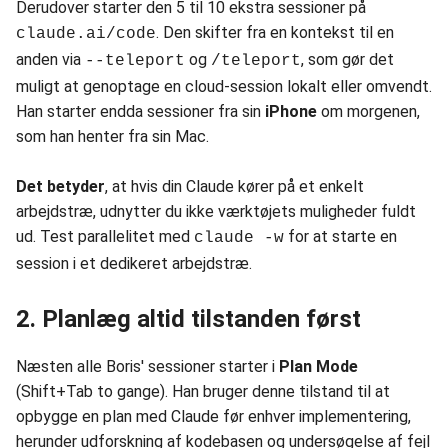
Derudover starter den 5 til 10 ekstra sessioner på
. Den skifter fra en kontekst til en
claude.ai/code
anden via
og
, som gør det
--teleport
/teleport
muligt at genoptage en cloud-session lokalt eller omvendt.
Han starter endda sessioner fra sin
iPhone
om morgenen,
som han henter fra sin Mac.
Det betyder
, at hvis din Claude kører på et enkelt
arbejdstræ, udnytter du ikke værktøjets muligheder fuldt
ud. Test parallelitet med
for at starte en
claude -w
session i et dedikeret arbejdstræ.
2. Planlæg altid tilstanden først
Næsten alle Boris' sessioner starter i
Plan Mode
(Shift+Tab to gange). Han bruger denne tilstand til at
opbygge en plan med Claude før enhver implementering,
herunder udforskning af kodebasen og undersøgelse af fejl