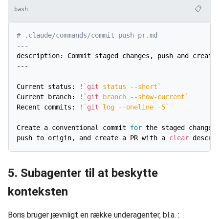
📋
bash
# .claude/commands/commit-push-pr.md
---

description: Commit staged changes, push and create 
---

Current status: 
!
`
git
 status 
--short
`
Current branch: 
!
`
git
 branch --show-current
`
Recent commits: 
!
`
git
 log 
--oneline
-5
`
Create a conventional commit 
for
 the staged changes 
push to origin, and create a PR with a 
clear
5. Subagenter til at beskytte
konteksten
Boris bruger jævnligt en række underagenter, bl.a. :