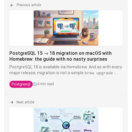
Previous article
PostgreSQL 15 → 18 migration on macOS with
Homebrew: the guide with no nasty surprises
PostgreSQL 18 is available via Homebrew. And as with every
major release, migration is not a simple
-
brew upgrade
data files are not data files are not backward compatible
Postgresql
4 min read
between major versions. Here's the full, tested procedure,
including the known pitfalls.
Next article