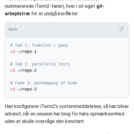
nummererede iTerm2-faner), hver i sit eget
git-
arbejdstræ
for at undgå konflikter:
📋
bash
# Tab 1: funktion i gang
cd
 ~/repo-1

# Tab 2: parallelle tests
cd
 ~/repo-2

# Fane 3: gennemgang af kode
cd
Han konfigurerer iTerm2's systemmeddelelser, så han bliver
advaret, når en session har brug for hans opmærksomhed -
uden at skulle overvåge den konstant.