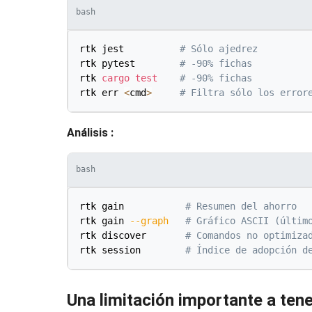
bash
rtk jest          
# Sólo ajedrez
rtk pytest        
# -90% fichas
rtk 
cargo
test
# -90% fichas
rtk err 
<
cmd
>
# Filtra sólo los error
Análisis :
bash
rtk gain           
# Resumen del ahorro
rtk gain 
--graph
# Gráfico ASCII (últim
rtk discover       
# Comandos no optimiza
rtk session        
# Índice de adopción d
Una limitación importante a ten