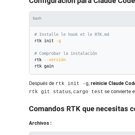
Configuración para Claude Code
bash
# Installe le hook et le RTK.md
rtk init 
-g
# Comprobar la instalación
rtk 
--versión
Después de
,
reinicie Claude Cod
rtk init -g
,
se convierte 
rtk git status
cargo test
Comandos RTK que necesitas c
Archivos :