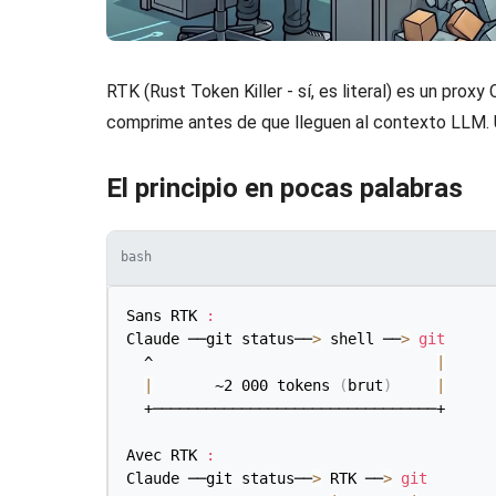
RTK (Rust Token Killer - sí, es literal) es un prox
comprime antes de que lleguen al contexto LLM. U
El principio en pocas palabras
bash
Sans RTK 
:
Claude ──git status──
>
 shell ──
>
git
  ^                                
|
|
       ~2 000 tokens 
(
brut
)
|
  +────────────────────────────────+

Avec RTK 
:
Claude ──git status──
>
 RTK ──
>
git