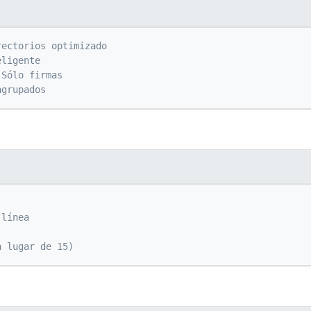
rectorios optimizado
eligente
 Sólo firmas
agrupados
 línea
n lugar de 15)