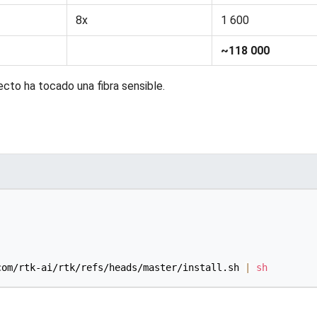
8x
1 600
~118 000
ecto ha tocado una fibra sensible.
com/rtk-ai/rtk/refs/heads/master/install.sh 
|
sh