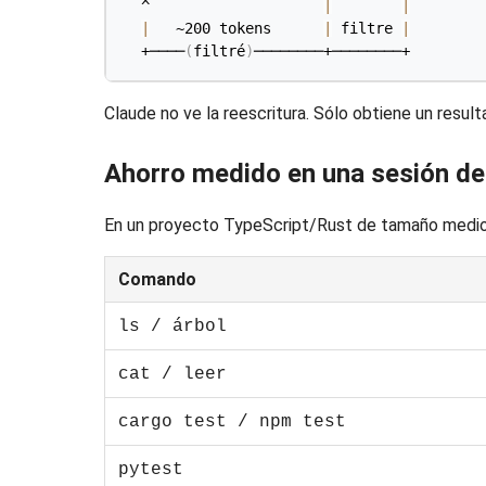
  ^                    
|
|
|
   ~200 tokens      
|
 filtre 
|
  +────
(
filtré
)
────────+────────+
Claude no ve la reescritura. Sólo obtiene un resu
Ahorro medido en una sesión de
En un proyecto TypeScript/Rust de tamaño medio, 
Comando
ls / árbol
cat / leer
cargo test / npm test
pytest