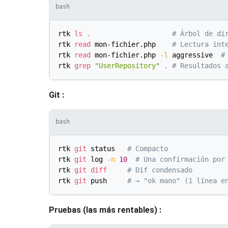
bash
rtk 
ls
.
# Árbol de di
rtk 
read
 mon-fichier.php    
# Lectura int
rtk 
read
 mon-fichier.php 
-l
 aggressive  
#
rtk 
grep
"UserRepository"
.
# Resultados 
Git :
bash
rtk 
git
 status   
# Compacto
rtk 
git
 log 
-n
10
# Una confirmación por
rtk 
git
diff
# Dif condensado
rtk 
git
 push     
# → "ok mano" (1 línea e
Pruebas (las más rentables) :