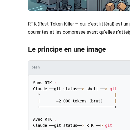
RTK (Rust Token Killer — oui, c'est littéral) est u
courantes et les compresse avant qu'elles n'attei
Le principe en une image
bash
Sans RTK 
:
Claude ──git status──
>
 shell ──
>
git
  ^                                
|
|
       ~2 000 tokens 
(
brut
)
|
  +────────────────────────────────+

Avec RTK 
:
Claude ──git status──
>
 RTK ──
>
git