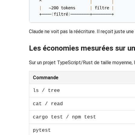
  ^                    
|
|
|
   ~200 tokens      
|
 filtre 
|
  +────
(
filtré
)
────────+────────+
Claude ne voit pas la réécriture. Il reçoit juste un
Les économies mesurées sur un
Sur un projet TypeScript/Rust de taille moyenne, 
Commande
ls / tree
cat / read
cargo test / npm test
pytest