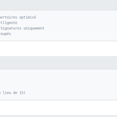
pertoires optimisé
elligente
 Signatures uniquement
roupés
u lieu de 15)