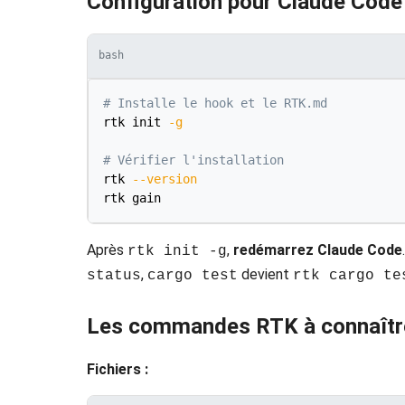
Configuration pour Claude Code
bash
# Installe le hook et le RTK.md
rtk init 
-g
# Vérifier l'installation
rtk 
--version
Après
,
redémarrez Claude Code
rtk init -g
,
devient
status
cargo test
rtk cargo te
Les commandes RTK à connaîtr
Fichiers :