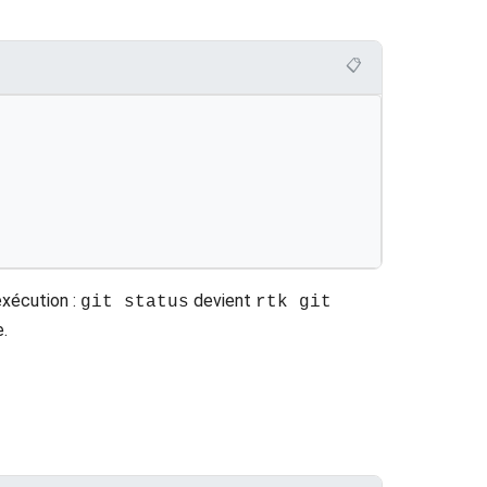
📋
xécution :
devient
git status
rtk git
e.