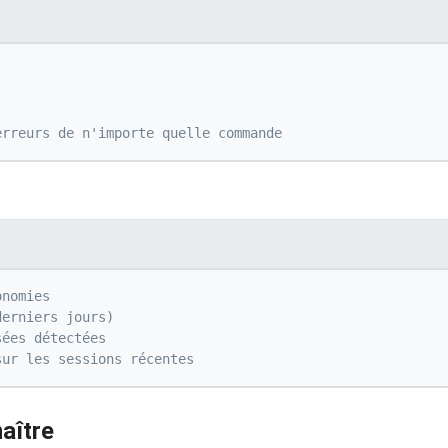
erreurs de n'importe quelle commande
onomies
derniers jours)
sées détectées
sur les sessions récentes
aître