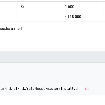
8x
1 600
~118 000
touché un nerf.
com/rtk-ai/rtk/refs/heads/master/install.sh 
|
sh