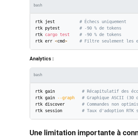
bash
rtk jest          
# Échecs uniquement
rtk pytest        
# -90 % de tokens
rtk 
cargo
test
# -90 % de tokens
rtk err 
<
cmd
>
# Filtre seulement les 
Analytics :
bash
rtk gain           
# Récapitulatif des éc
rtk gain 
--graph
# Graphique ASCII (30 
rtk discover       
# Commandes non optimi
rtk session        
# Taux d'adoption RTK 
Une limitation importante à conn