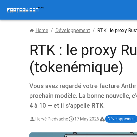
Home
/
Développement
/
RTK : le proxy Ru
RTK : le proxy R
(tokenémique)
Vous avez regardé votre facture Anthro
prochain modèle. La bonne nouvelle, c'
4 à 10 — et il s'appelle
RTK
.
Hervé Piedvache
17 May 2026
Développement