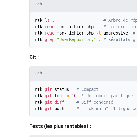
bash
rtk 
ls
.
# Arbre de ré
rtk 
read
 mon-fichier.php    
# Lecture int
rtk 
read
 mon-fichier.php 
-l
 aggressive  
#
rtk 
grep
"UserRepository"
.
# Résultats g
Git :
bash
rtk 
git
 status   
# Compact
rtk 
git
 log 
-n
10
# Un commit par ligne
rtk 
git
diff
# Diff condensé
rtk 
git
 push     
# → "ok main" (1 ligne a
Tests (les plus rentables) :