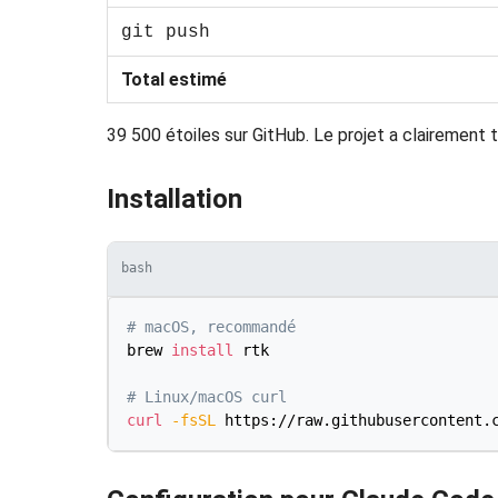
git push
Total estimé
39 500 étoiles sur GitHub. Le projet a clairement 
Installation
bash
# macOS, recommandé
brew 
install
 rtk

# Linux/macOS curl
curl
-fsSL
 https://raw.githubusercontent.