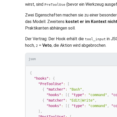
wirst, sind
(bevor ein Werkzeug ausgef
PreToolUse
Zwei Eigenschaften machen sie zu einer besonder
das Modell. Zweitens
kostet er im Kontext nich
Praktikanten abhängen soll.
Der Vertrag: Der Hook erhält die
in JS
tool_input
hoch,
=
Veto
, die Aktion wird abgebrochen.
2
json
{
"hooks"
:
{
"PreToolUse"
:
[
{
"matcher"
:
"Bash"
,
"hooks"
:
[
{
"type"
:
"command"
,
"c
{
"matcher"
:
"Edit|Write"
,
"hooks"
:
[
{
"type"
:
"command"
,
"c
]
,
"PostToolUse"
:
[