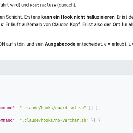
ührt wird) und
(danach).
PostToolUse
en Schicht. Erstens
kann ein Hook nicht halluzinieren
: Er ist 
ts
: Er läuft außerhalb von Claudes Kopf. Er ist also
der Ort
für al
ON auf stdin, und sein
Ausgabecode
entscheidet.
= erlaubt,
0
1
ommand"
:
".claude/hooks/guard-sql.sh"
}
]
}
,
ommand"
:
".claude/hooks/no-varchar.sh"
}
]
}