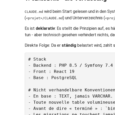
wird beim Start gelesen und in den Syste
CLAUDE.md
(
) und Unterverzeichnis (
<projet>/CLAUDE.md
<pro
Es ist
deklarativ
: Es stellt die Prinzipien auf, es
tun - aber
technisch
gesehen verhindert nichts, das
Direkte Folge: Da er
ständig
belastet wird, zahlt s
# Stack

- Backend : PHP 8.5 / Symfony 7.4 
- Front : React 19

- Base : PostgreSQL

# Nicht verhandelbare Konventionen
- En base : TEXT, jamais VARCHAR.

- Toute nouvelle table volumineuse
- Avant de dire « terminé » : `bin