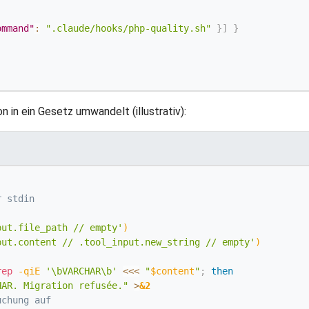
ommand"
:
".claude/hooks/php-quality.sh"
}
]
}
on in ein Gesetz umwandelt (illustrativ):
r stdin
put.file_path // empty'
)
put.content // .tool_input.new_string // empty'
)
rep
-qiE
'\bVARCHAR\b'
<<<
"
$content
"
;
then
HAR. Migration refusée."
>
&2
uchung auf