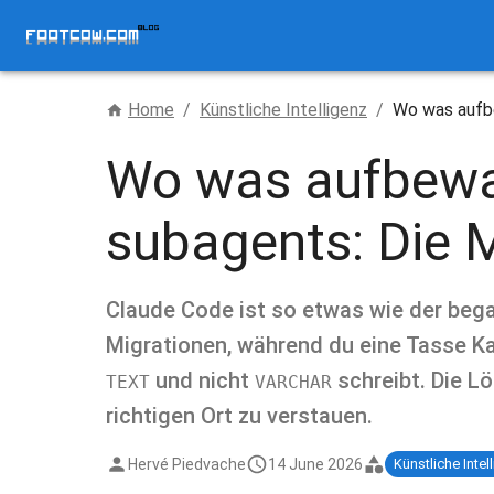
Home
/
Künstliche Intelligenz
/
Wo was aufbe
Wo was aufbewah
subagents: Die
Claude Code ist so etwas wie der begab
Migrationen, während du eine Tasse Ka
und nicht
schreibt. Die Lö
TEXT
VARCHAR
richtigen Ort zu verstauen.
Hervé Piedvache
14 June 2026
Künstliche Intel