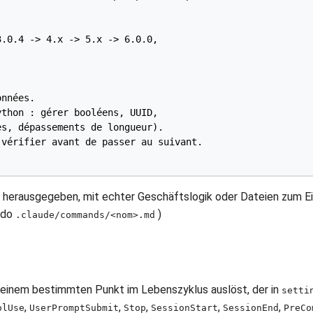
.0.4 -> 4.x -> 5.x -> 6.0.0,

thon : gérer booléens, UUID,

vérifier avant de passer au suivant.

herausgegeben, mit echter Geschäftslogik oder Dateien zum Ei
ndo
)
.claude/commands/<nom>.md
an einem bestimmten Punkt im Lebenszyklus auslöst, der in
setti
,
,
,
,
,
olUse
UserPromptSubmit
Stop
SessionStart
SessionEnd
PreCo