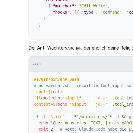
{
"matcher"
:
"Edit|Write"
,
"hooks"
:
[
{
"type"
:
"command"
,
"c
]
}
}
Der Anti-Wächter
, der endlich deine Religi
VARCHAR
bash
#!/usr/bin/env bash
# no-varchar.sh — reçoit le tool_input su
input
=
$(
cat
)
file
=
$(
echo
"
$input
"
|
 jq 
-r
'.tool_in
content
=
$(
echo
"
$input
"
|
 jq 
-r
'.tool_in
if
[
[
"
$file
"
==
 *
"/migrations/"
* 
]
]
&&
g
echo
"Chez nous c'est TEXT, jamais VARC
exit
2
# veto: Claude Code hebt die B