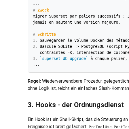
---
#
 Zweck
Migrer Superset par paliers successifs : 3
jamais en sautant une version majeure.

#
 Schritte
1.
2.
 Bascule SQLite -> PostgreSQL (script Py
3.
`superset db upgrade`
 à chaque palier, 
Regel:
Wiederverwendbare Prozedur, gelegentlich 
ohne Logik ist, reicht ein einfaches Slash-Komma
3. Hooks - der Ordnungsdienst
Ein Hook ist ein Shell-Skript, das die Steuerung 
Ereignisse ist breit gefächert:
,
PreToolUse
PostTo