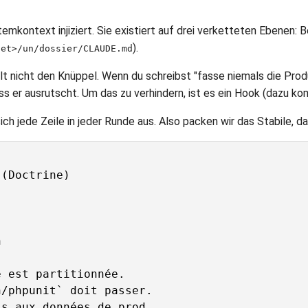
mkontext injiziert. Sie existiert auf drei verketteten Ebenen: B
).
jet>/un/dossier/CLAUDE.md
 hält nicht den Knüppel. Wenn du schreibst "fasse niemals die Pro
s er ausrutscht. Um das zu verhindern, ist es ein Hook (dazu ko
ich jede Zeile in jeder Runde aus. Also packen wir das Stabile, das
(Doctrine)



 est partitionnée.

/phpunit` doit passer.
